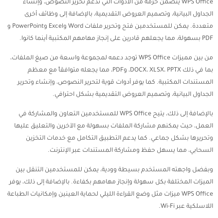
WPS Office يتضمن حزمة من الأدوات التي تدعم تحرير النصوص، وإنشاء
الجداول البيانية، وتصميم العروض التقديمية، بالإضافة إلى وظائف أخرى
متعددة. يمكن للمستخدمين فتح وتحرير ملفات Word وExcel وPowerPoint و
PDF بسهولة، مما يجعلهم قادرين على إنجاز مهامهم المكتبية أينما كانوا.
من بين مميزات WPS Office توجد دعمه لمجموعة واسعة من صيغ الملفات،
بما في ذلك DOCX، XLSX، PPTX، وPDF، مما يجعله متوافقاً مع معظم
المستندات المكتبية. كما يوفر أدوات قوية لتحرير النصوص، وإنشاء وتحرير
الجداول البيانية، وتصميم العروض التقديمية بشكل احترافي.
بالإضافة إلى ذلك، يتيح WPS Office للمستخدمين التعاون والمشاركة في
العمل، حيث يمكنهم مشاركة الملفات بسهولة مع الآخرين والتعليق عليها
وتحريرها بشكل جماعي. كما يدعم التطبيق التكامل مع خدمات التخزين
السحابي، مما يسهل حفظ ومشاركة المستندات عبر الإنترنت.
وبفضل واجهته المستخدم بسيطة وودية، يمكن للمستخدمين التنقل بين
الميزات المختلفة بكل سهولة وإنجاز مهامهم بكفاءة. بالإضافة إلى ذلك، يوفر
WPS Office ميزات مثل وضع القراءة الليلي لحماية العينين وإمكانيات الطباعة
اللاسلكية عبر Wi-Fi.