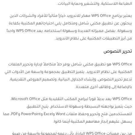
الطباعة اللاسلكية، والتشفير وحماية البيانات.
يعتبر برنامج WPS Office مهكر للاندرويد خياراً مثالياً للأفراد والشركات الذين
يبحثون عن تطبيق مكتبي شامل ومتكامل يلبي احتياجاتهم المكتبية بكفاءة
وسهولة. بفضل مميزاته العديدة وسهولة استخدامه، يعد WPS Office واحداً
من أبرز التطبيقات المكتبية على نظام الآندرويد.
تحرير النصوص
WPS Office هو تطبيق مكتبي شامل يوفر حلاً متكاملاً لإدارة وتحرير الملفات
المكتبية على نظام الآندرويد. يتميز التطبيق بمجموعة واسعة من الأدوات التي
تدعم تحرير النصوص، وإنشاء الجداول البيانية، وتصميم العروض التقديمية،
بالإضافة إلى وظائف أخرى متعددة.
WPS Office يعد بديلاً قوياً لبرامج المكتب التقليدية مثل Microsoft Office،
حيث يتميز بواجهته البسيطة وسهولة الاستخدام. يتيح التطبيق
للمستخدمين فتح وتحرير وحفظ ملفات Word وExcel وPowerPoint وPDF، مما
يسهل عليهم إنجاز مهامهم المكتبية أينما كانوا.
من بين مميزات WPS Office البارزة، يأتي دعمه لمجموعة واسعة من صيغ