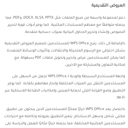
العروض التقديمية
دعم لمجموعة واسعة من صيغ الملفات مثل DOCX، XLSX، PPTX، وPDF، مما
يجعله متوافقًا مع معظم المستندات المكتبية. كما يوفر أدوات قوية لتحرير
النصوص وإنشاء وتحرير الجداول البيانية بميزات حسابية متقدمة.
بالإضافة إلى ذلك، يتيح WPS Office للمستخدمين تصميم العروض التقديمية
بشكل احترافي مع الرسوم المتحركة والانتقالات وتأثيرات الوسائط المتعددة.
كما يمكن للمستخدمين عرض وتحرير وتحويل ملفات PDF بسهولة، مع
إمكانية التعاون والمشاركة مع الآخرين.
واجهة المستخدم البسيطة والودية لـ WPS Office تجعل من السهل على
المستخدمين التنقل بين الميزات المختلفة وإنجاز مهامهم بكفاءة. كما يوفر
التطبيق وضع القراءة الليلي لحماية العينين وإمكانيات الطباعة اللاسلكية عبر
Wi-Fi.
باختصار، يعد WPS Office خيارًا ممتازًا للمستخدمين الذين يبحثون عن تطبيق
مكتبي شامل وسهل الاستخدام. يتميز التطبيق بمرونته وتكامله مع احتياجات
المستخدمين المكتبية المختلفة، مما يجعله خيارًا مثاليًا للعمل والدراسة على