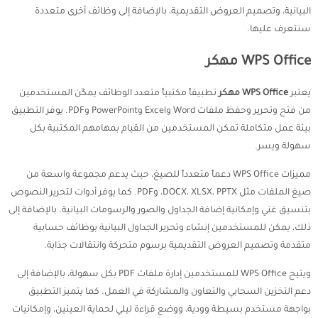
البيانية، وتصميم العروض التقديمية، بالإضافة إلى وظائف أخرى متعددة
سنتعرف عليها.
WPS Office مهكر
يعتبر
WPS Office مهكر
تطبيقاً مكتبياً متعدد الوظائف يمكّن المستخدمين
من فتح وتحرير وحفظ ملفات Word وExcel وPowerPoint وPDF. يوفر التطبيق
بيئة عمل متكاملة تمكن المستخدمين من القيام بمهامهم المكتبية بكل
سهولة ويسر.
مميزات WPS Office دعماً متعدداً للصيغ، حيث يدعم مجموعة واسعة من
صيغ الملفات مثل DOCX، XLSX، PPTX، وPDF. كما يوفر أدوات لتحرير النصوص
بتنسيق غني وإمكانية إضافة الجداول والصور والرسومات البيانية. بالإضافة إلى
ذلك، يمكن للمستخدمين إنشاء وتحرير الجداول البيانية بوظائف حسابية
متقدمة وتصميم العروض التقديمية برسوم متحركة وانتقالات جذابة.
ويتيح WPS Office للمستخدمين إدارة ملفات PDF بكل سهولة، بالإضافة إلى
دعم التخزين السحابي والتعاون والمشاركة في العمل. كما يتميز التطبيق
بواجهة مستخدم بسيطة وودية، ووضع قراءة ليلي لحماية العينين، وإمكانيات