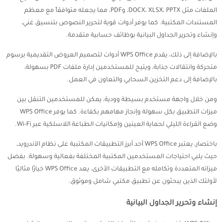
الملفات مثل DOCX، XLSX، PPTX، وPDF، مما يجعله متوافقاً مع معظم
المستندات المكتبية. كما يوفر أدوات قوية لتحرير النصوص بتنسيق غني،
وإنشاء وتحرير الجداول البيانية بوظائف حسابية متقدمة.
بالإضافة إلى ذلك، يقدم WPS Office أدوات لتصميم العروض التقديمية برسوم
متحركة وانتقالات جذابة، ويتيح للمستخدمين إدارة ملفات PDF بسهولة،
بالإضافة إلى دعم التخزين السحابي والتعاون في العمل.
ومن خلال واجهة مستخدم بسيطة وودية، يمكن للمستخدمين التنقل بين
ميزات التطبيق بكل سهولة وإنجاز مهامهم بكفاءة. كما يوفر WPS Office
وضع القراءة الليلي لحماية العينين وإمكانيات الطباعة اللاسلكية عبر Wi-Fi.
باختصار، يعتبر WPS Office أحد أبرز التطبيقات المكتبية على نظام الآندرويد،
حيث يلبي احتياجات المستخدمين المكتبية المختلفة بفعالية وسهولة. بفضل
ميزاته المتعددة وتكامله مع التطبيقات الأخرى، يعد WPS Office خيارًا مثاليًا
لأولئك الذين يبحثون عن تطبيق مكتبي شامل وموثوق.
إنشاء وتحرير الجداول البيانية