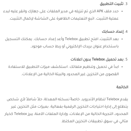
تثبيت التطبيق
حدد ملف APK الذي تم تنزيله في مدير الملفات على جهازك وانقر عليه لبدء
عملية التثبيت. اتبع التعليمات الظاهرة على الشاشة لإكمال التثبيت.
إعداد حسابك
بعد التثبيت، افتح تطبيق Telebox وأعد إعداد حسابك. يمكنك التسجيل
باستخدام عنوان بريدك الإلكتروني أو ربط حساب موجود.
بعد تحميل Telebox بدون اعلانات
ابدأ في تحميل وتنظيم ملفاتك. استكشف ميزات التطبيق للاستفادة
القصوى من التخزين غير المحدود والبيئة الخالية من الإعلانات.
الخاتمة
يقدم Telebox لنظام الأندرويد، خاصةً نسخته المعدلة، حلاً شاملاً لأي شخص
يتطلع إلى إدارة احتياجات التخزين الرقمية بفعالية. بميزات مثل التخزين غير
المحدود، التجربة الخالية من الإعلانات، وإدارة الملفات الآمنة، يبرز Telebox كخيار
مثالي في سوق تطبيقات التخزين المكتظ.