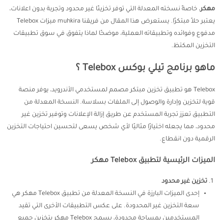
مهكر
، خاصةً نسخته المعدلة التي توفر تخزينًا غير محدود وتجربة بدون اعلانات،
يعتبر حلاً مبتكرًا. يستعرض هذا المقال من فريقنا muhkira ميزات Telebox
مدفوع وفوائده وتطبيقاته العملية، موضحًا لماذا يتفوق في سوق تطبيقات
التخزين المكتظ.
ماهو برنامج تيلي بوكس Telebox ؟
Telebox هو تطبيق تخزين مبتكر مصمم لمستخدمي الأندرويد، يوفر منصة
قوية لتخزين وإدارة والوصول إلى الملفات بسلاسة. النسخة المعدلة من
التطبيق تعزز تجربة المستخدم عن طريق إزالة الإعلانات وتوفير تخزين غير
محدود، مما يجعله اختيارًا مثاليًا لأي شخص يسعى لتحسين احتياجات التخزين
الرقمية دون انقطاع.
الميزات الرئيسية لتطبيق Telebox مهكر
تخزين غير محدود
إحدى الميزات البارزة في النسخة المعدلة من تطبيق Telebox مهكر هي
سعة التخزين غير المحدودة. على عكس التطبيقات الأخرى التي تقيد
المستخدمين بمساحة محدودة، يسمح Telebox مهكر بتخزين جميع