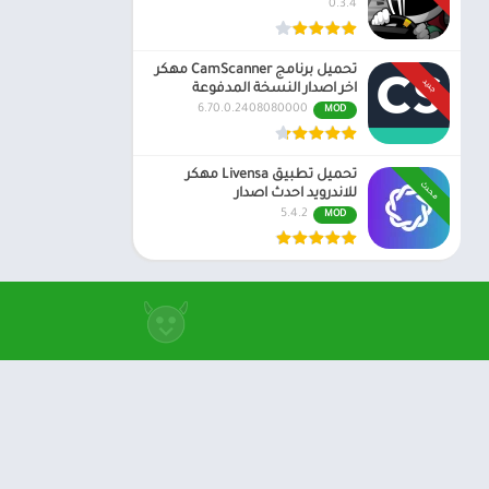
0.3.4
تحميل برنامج CamScanner مهكر
جديد
اخر اصدار النسخة المدفوعة
6.70.0.2408080000
MOD
تحميل تطبيق Livensa مهكر
محدث
للاندرويد احدث اصدار
5.4.2
MOD