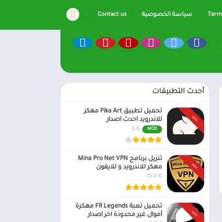
Terms
سياسة الخصوصية
Contact us
أحدث التطبيقات
تحميل تطبيق Pika Art مهكر
جديد
للاندرويد احدث اصدار
2.0
MOD
تنزيل برنامج Mina Pro Net VPN
جديد
مهكر للاندرويد و للايفون
55.0.0
تحميل لعبة FR Legends مهكرة
جديد
أموال غير محدودة اخر اصدار