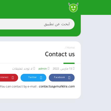
/
Home
Contact us
13 مارس, 2022
admin
لا توجد تعليقات
interest
Twitter
Facebook
You can contact by e-mail :
contactus@muhkira.com