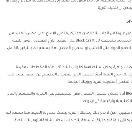
 إلى مدينة شاسعة. من بناء منازل متواضعة إلى هياكل أيقونية مثل برج إيفل أو
ن أن تتخيله تقريبًا.
عن غيرها من ألعاب بناء المدن هو تركيزها على الإبداع. على عكس العديد من
الألعاب الأخرى التي تحدك بهياكل محددة مسبقًا وموارد محدودة، تشجعك Block Craft 3D على التفكير خارج الصندوق. توفر اللعبة
ة جمع المواد مثل الخشب أو الحجر أو المعدن. هذا يسمح لك بالتركيز بالكامل
 باسم Build، والتي تقدم مخططات جاهزة يمكن استخدامها كقوالب لبناءاتك. هذه المخططات مفيدة
ذلك، تتيح اللعبة أيضًا للاعبين الذين يفضلون التصميم من الصفر تجنب هذه
ك تعكس أسلوبك الفريد ورؤيتك الخاصة.
Blo
أداة ممتازة للاعبين الصغار. فهي تشجعهم على التجربة والتصميم والبناء
ة تعليمية وترفيهية في آن واحد.
Block Craft ، يبدأ عالمك كقرية صغيرة، لكن لا تدع ذلك يخدعك. القرية ليست محدودة الحجم، مما يسمح لك
 بمنازل دافئة أو مدينة شاسعة بناطحات سحاب شاهقة، توفر لك اللعبة