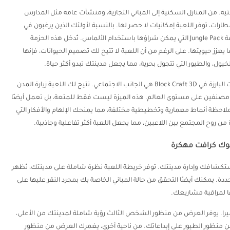
ة. من المنازل السكنية إلى المباني التجارية، ومنشآت عامة مثل المدارس
ت، توفر اللعبة إمكانيات لا حصر لها. بالنسبة لأولئك الذين يرغبون في
إضافة لمسة من الطبيعة إلى مدينتهم، توفر اللعبة حزمة Jungle Pack التي يمكن شراؤها باستخدام الألماس. تُدخل هذه الحزمة
يعزز حيويتها. على الرغم من أن اللعبة لا تتيح لك تصميم الحيوانات، فإنها
ول، والطيور التي تتجول بحرية، مما يجعل مدينتك تبدو أكثر حياة.
استكشاف العالم والتعلم من الآخرين واحدة من الميزات البارزة في Block Craft 3D هي الجانب الاجتماعي. تتيح لك اللعبة زيارة المدن
بين مصنفين على مستوى العالم. هذه الميزة ليست فقط للمتعة، بل تعمل أيضًا
احظة أنماط معمارية وتخطيطية مختلفة، مما يمنحك الإلهام والأفكار التي
 روح المجتمع بين اللاعبين، مما يجعل اللعبة أكثر تفاعلية وجاذبية.
لوك كرافت مهكرة
التي تعزز من استكشافك وإدارة مدينتك. توفر خريطة اللعبة نظرة شاملة على مدينتك، تُظهر
. يمكنك أيضًا التحقق من حالة المباني الخاصة بك بمجرد النقر عليها على
ها لمراقبة مشاريعك.
ميرا. يوفر العرض من منظور الشخص الثالث رؤية شاملة لمدينتك من الأعلى،
من منظور الطيور على إبداعاتك. من ناحية أخرى، يغمرك العرض من منظور