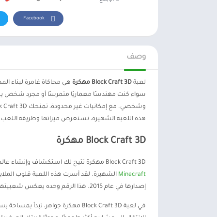
Facebook
وصف
لعبة
Block Craft 3D مهكرة
هي محاكاة غامرة لبناء ال
سواء كنت مهندسًا معماريًا متمرسًا أو مجرد شخص يستم
هذه اللعبة الشهيرة، نستعرض ميزاتها وطريقة اللعب وم
Block Craft 3D مهكرة
Block Craft 3D مهكرة تتيح لك استكشاف وإنشاء عالمك الخاص باستخدام رسومات ثلاثية الأبعاد بأسلوب مستوحى من لعبة
Minecraft
إصدارها في عام 2015. هذا الرقم وحده يعكس شعبيتها وجودة التجربة التي تقدمها للاعبين.
في لعبة Block Craft 3D مهكرة جواهر