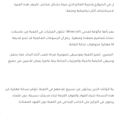
 في الشوارع وتجربة العالم الذي بنيته بشكل مباشر. تضيف هذه الميزة
 الاستكشاف أكثر ديناميكية ومتعة.
تتميز Block Craft 3D برسومات بأسلوب البكسل ستشعر بأنها مألوفة لمحبي Minecraft. تتكون المرئيات في اللعبة من بكسلات
إنشاء تصاميم معقدة ومبهرة. رغم أن الرسومات المكعبة قد تبدو قديمة
البصري. تتميز اللعبة بموسيقى تصويرية مرحة تلعب أثناء البناء، مما يجعل
لموسيقى النابضة بالحياة والمرئيات الجذابة بيئة غامرة يمكن للاعبين من جميع
 من ميديا فاير بالنسبة لأولئك الذين يبحثون عن تسريع تقدمهم في اللعبة، تتوفر نسخة مهكرة من
ة. تتيح لك هذه النسخة شراء المواد والموارد اللازمة لبناء مدينتك بسرعة، دون قضاء
يرغبون في التركيز على الجانب الإبداعي من اللعبة دون القيود المعتادة.