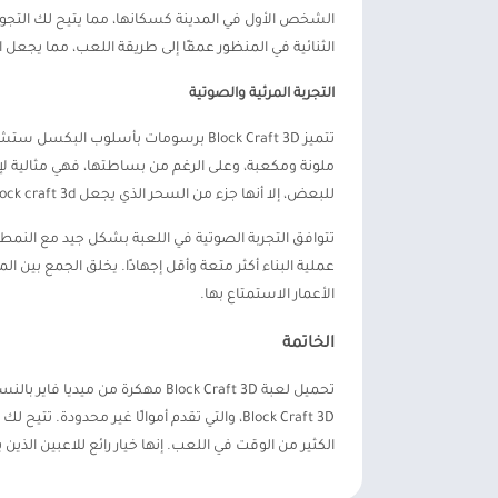
الشخص الأول في المدينة كسكانها، مما يتيح لك التجول
الثنائية في المنظور عمقًا إلى طريقة اللعب، مما يجعل
التجربة المرئية والصوتية
ملونة ومكعبة، وعلى الرغم من بساطتها، فهي مثالية ل
للبعض، إلا أنها جزء من السحر الذي يجعل block craft 3d مهكرة مجوهرات جذابة للغاية.
تتوافق التجربة الصوتية في اللعبة بشكل جيد مع النمط 
عملية البناء أكثر متعة وأقل إجهادًا. يخلق الجمع بين ا
الأعمار الاستمتاع بها.
الخاتمة
تحميل لعبة Block Craft 3D مهكرة
Block Craft 3D، والتي تقدم أموالًا غير محدود
الكثير من الوقت في اللعب. إنها خيار رائع للاعبين الذين 