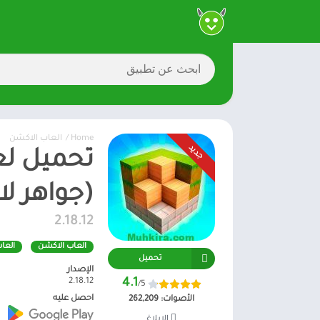
Home
/
العاب الاكشن
جديد
(جواهر لا
2.18.12
العاب الاكشن
العا
تحميل
الإصدار
2.18.12
4.1
/5
احصل عليه
الأصوات:
262,209
الإبلاغ