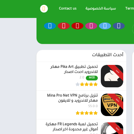
Terms
سياسة الخصوصية
Contact us
أحدث التطبيقات
تحميل تطبيق Pika Art مهكر
جديد
للاندرويد احدث اصدار
2.0
MOD
تنزيل برنامج Mina Pro Net VPN
جديد
مهكر للاندرويد و للايفون
55.0.0
تحميل لعبة FR Legends مهكرة
جديد
أموال غير محدودة اخر اصدار