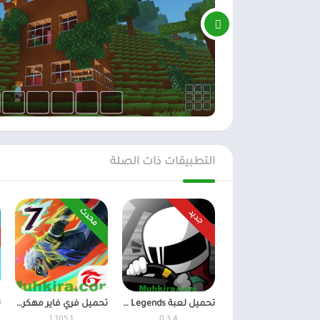
التطبيقات ذات الصلة
محدث
جديد
تحميل لعبة FR Legends مهكرة أموال غير محدودة اخر اصدار
تحميل فري فاير مهكرة 2026 جواهر وأموال اخر اصدار
1.105.1
0.3.4