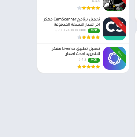
0.3.4
تحميل برنامج CamScanner مهكر
جديد
اخر اصدار النسخة المدفوعة
6.70.0.2408080000
MOD
تحميل تطبيق Livensa مهكر
محدث
للاندرويد احدث اصدار
5.4.2
MOD