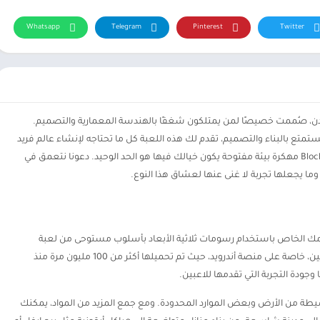
Whatsapp
Telegram
Pinterest
Twitter
مدن، صُممت خصيصًا لمن يمتلكون شغفًا بالهندسة المعمارية والتصميم.
تع بالبناء والتصميم، تقدم لك هذه اللعبة كل ما تحتاجه لإنشاء عالم فريد
وشخصي. مع إمكانيات غير محدودة، تمنحك Block Craft 3D مهكرة بيئة مفتوحة يكون خيالك فيها هو الحد الوحيد. دعونا نتعمق في
ا يجعلها تجربة لا غنى عنها لعشاق هذا النوع.
الشهيرة. لقد أسرت هذه اللعبة قلوب الملايين، خاصة على منصة أندرويد، حيث تم تحميلها أكثر من 100 مليون مرة منذ
، تبدأ بمساحة بسيطة من الأرض وبعض الموارد المحدودة. ومع جمع المزيد من المواد، يمكنك