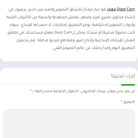
Dazz Cam مهكر
هو خيار ممتاز لعشاق التصوير والمبدعين الذين يرغبون في
إنشاء محتوى بصري فريد ومبهر. بفضل مجموعة واسعة من التأثيرات الفنية
وأدوات التصوير الاحترافية، يوفر التطبيق إمكانيات لا حصر لها للإبداع. سواء
كنت مصورًا محترفًا أو مبتدئًا، يمكن لDazz Cam مهكر مساعدتك في إطلاق
العنان لقدراتك الإبداعية وإنتاج صور ومقاطع فيديو مذهلة. قم بتحميل
التطبيق اليوم وابدأ رحلتك في عالم التصوير الفني.
اترك تعليقاً
لن يتم نشر عنوان بريدك الإلكتروني.
الحقول الإلزامية مشار إليها بـ
*
التعليق
*