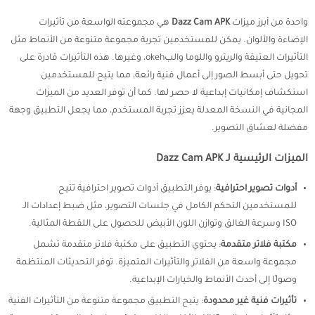
واحدة من أبرز ميزات
Dazz Cam APK
هي مجموعته الواسعة من تأثيرات
الإضاءة والألوان. يمكن للمستخدمين تجربة مجموعة متنوعة من الأنماط مثل
التأثيرات العتيقة والريترو واللوما والبokeh، وغيرها. هذه التأثيرات قادرة على
تحويل حتى أبسط الصور إلى أعمال فنية رائعة، مما يتيح للمستخدمين
استكشاف إمكانيات إبداعية لا حصر لها. كما أن توفر العديد من الميزات
المجانية في النسخة المعدلة يعزز تجربة المستخدم، مما يجعل التطبيق وجهة
مفضلة لعشاق التصوير.
الميزات الرئيسية لـ Dazz Cam APK
أدوات تصوير احترافية
: يوفر التطبيق أدوات تصوير احترافية تتيح
للمستخدمين التحكم الكامل في جلسات التصوير، مثل ضبط إعدادات الـ
ISO وسرعة الغالق وتوازن اللون الأبيض للحصول على اللقطة المثالية.
مكتبة فلاتر متقدمة
: يحتوي التطبيق على مكتبة فلاتر متقدمة تشمل
مجموعة واسعة من الفلاتر والتأثيرات المتميزة. توفر التحديثات المنتظمة
وصولًا إلى أحدث الأنماط والخيارات الإبداعية.
تأثيرات فنية غير محدودة
: يتيح التطبيق مجموعة متنوعة من التأثيرات الفنية