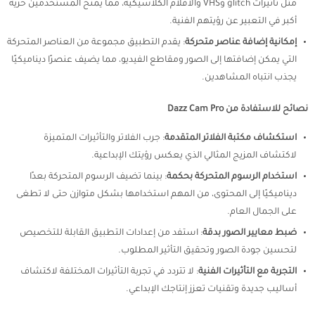
مثل تأثيرات glitch وVHS والأفلام الكلاسيكية، مما يمنح المستخدمين حرية
أكبر في التعبير عن رؤيتهم الفنية.
إمكانية إضافة عناصر متحركة
: يقدم التطبيق مجموعة من العناصر المتحركة
التي يمكن إضافتها إلى الصور ومقاطع الفيديو، مما يضيف عنصرًا ديناميكيًا
يجذب انتباه المشاهدين.
نصائح للاستفادة من Dazz Cam Pro
استكشاف مكتبة الفلاتر المتقدمة
: جرب الفلاتر والتأثيرات المتميزة
لاكتشاف المزيج المثالي الذي يعكس رؤيتك الإبداعية.
استخدام الرسوم المتحركة بحكمة
: بينما تضيف الرسوم المتحركة بعدًا
ديناميكيًا إلى المحتوى، من المهم استخدامها بشكل متوازن حتى لا تطغى
على الجمال العام.
ضبط معايير الصور بدقة
: استفد من إعدادات التطبيق القابلة للتخصيص
لتحسين جودة الصور وتحقيق التأثير المطلوب.
التجربة مع التأثيرات الفنية
: لا تتردد في تجربة التأثيرات المختلفة لاكتشاف
أساليب جديدة وتقنيات تعزز إنتاجك الإبداعي.