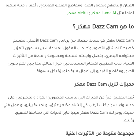
العنان لإبداعهم وتحويل الصور ومقاطع الفيديو العادية إلى أعمال فنية مبهرة
تماما مثل
Luma AI مهكر
و
Meitu مهكر
.
ما هو Dazz Cam مهكر ؟
Dazz Cam مهكر هو نسخة معدلة من برنامج Dazz Cam الأصلي، مصمم
خصيصًا لعشاق التصوير وأصحاب العقول المبدعة الذين يسعون لتعزيز
محتواهم البصري. بفضل واجهته السهلة ومجموعة واسعة من التأثيرات
الفنية، جذب التطبيق اهتمام المستخدمين حول العالم، مما يتيح لهم تحويل
الصور ومقاطع الفيديو إلى أعمال فنية متميزة بكل سهولة.
مميزات تنزيل Dazz Cam مهكر
يُعد التطبيق كنزًا من الميزات التي تناسب المصورين الهواة والمحترفين على
حد سواء. سواء كنت ترغب في إنشاء مظهر عتيق، أو لمسة ريترو، أو عمل فني
حديث، يوفر لك Dazz Cam مهكر ميديا فاير الأدوات التي تحتاجها لتحقيق
رؤيتك.
مجموعة متنوعة من التأثيرات الفنية