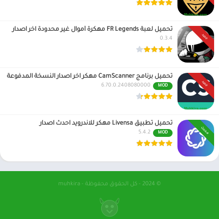
تحميل لعبة FR Legends مهكرة أموال غير محدودة اخر اصدار
جديد
0.3.4
تحميل برنامج CamScanner مهكر اخر اصدار النسخة المدفوعة
جديد
6.70.0.2408080000
MOD
تحميل تطبيق Livensa مهكر للاندرويد احدث اصدار
محدث
5.4.2
MOD
© 2024 - كل الحقوق محفوظة - muhkira