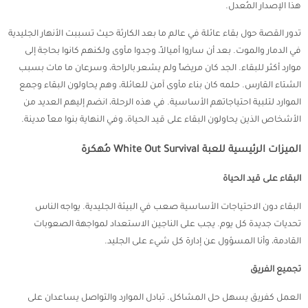
هذا الإصدار المُعدل.
تدور القصة حول بقاء عائلة في عالم ما بعد الكارثة حيث تسببت الأنهار الجليدية
في الدمار والموت. بعد أن ساروا أميالاً، وجدوا مأوى ولكنهم كانوا بحاجة إلى
موارد أكثر للبقاء. الجد كان مريضاً ولم يشعر بالراحة، وسرعان ما مات بسبب
الشتاء القارس. حلمه كان بناء مأوى آمن للعائلة، وهم يحاولون البقاء وجمع
الموارد لتلبية احتياجاتهم الأساسية. في هذه الرحلة، انضم إليهم العديد من
الأشخاص الذين يحاولون البقاء على قيد الحياة، وفي النهاية بنوا معاً مدينة.
الميزات الرئيسية للعبة White Out Survival مُهكرة
البقاء على قيد الحياة
البقاء دون الاحتياجات الأساسية صعب في البيئة الجليدية. يواجه الناس
تحديات جديدة كل يوم. يجب على الناجين الاستعداد لمواجهة الصعوبات
القادمة، وأنا المسؤول عن إدارة كل شيء على الجليد.
تجميع الفريق
العمل كفريق يسهل حل المشاكل. تبادل الموارد والتواصل يساعدان على