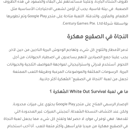
ظروف الشتاء الباردة، وعلينا مساعدتهم على البقاء والصمود في هذه الظروف
الصعبة. في بيئة قاسية، يجب أن أؤمن لشعبي الاحتياجات الأساسية مثل
الطعام، والمأوى، والتدفئة. اللعبة متاحة على متجر Google Play وتم تطويرها
بواسطة شركة Century Games Pte. Ltd.
النجاة في الصقيع مهكرة
تدمر الأمطار والثلوج كل شيء، وتهاجم الوحوش البرية الناجين من حين لآخر.
يجب علينا جمع الصيادين لأنهم يساعدون في اصطياد الحيوانات من أجل
اللحوم. أستخدم قدراتي واستراتيجياتي لمواجهة العواصف الثلجية والحيوانات
البرية. الرسومات المكثفة والموضوعات المرعبة وطريقة اللعب الممتعة
تجعل من لعبة “النجاة في الصقيع” المُهكرة أكثر جاذبية.
ما هي لعبة White Out Survival المُهكرة ؟
الإصدار الرسمي المتاح على متجر Google Play يحتوي على ميزات محدودة.
ولكن عند اكتشاف النسخة المُعدلة، أعجبتني الميزات غير المحدودة التي
تقدمها. فهي توفر لي موارد لا حصر لها وتفتح كل شيء، مما يجعل لعبة النجاة
في الصقيع مهكرة من ميديا فاير أسهل وأكثر متعة للعب. أنا أحب استخدام