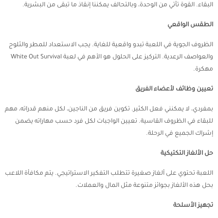
البقاء. القوة تأتي من الوحدة، وبالتحالف يمكننا إنقاذ ما تبقى من البشرية.
الطقس الواقعي
الظروف الجوية في اللعبة تبدو واقعية للغاية. يجب الاستعداد للمطر والثلوج
والعواصف الرعدية. التركيز على الحلول هو الأهم في لعبة White Out Survival
مهكرة.
تعيين وظائف لأعضاء الفريق
بمفردي، لا يمكنني فعل الكثير. تكوين فريق من الناجين، لكل منهم قدراته، مهم
للبقاء في الظروف القاسية. تعيين الواجبات لكل فرد حسب مهاراته يضمن
إشراك الجميع في الرحلة.
حل الألغاز التكتيكية
اللعبة تحتوي على ألغاز صغيرة تتطلب التفكير الاستراتيجي. يتم مكافأة اللاعب
بحل هذه الألغاز بجوائز متنوعة مثل المال والعملات.
تجهيز الأسلحة