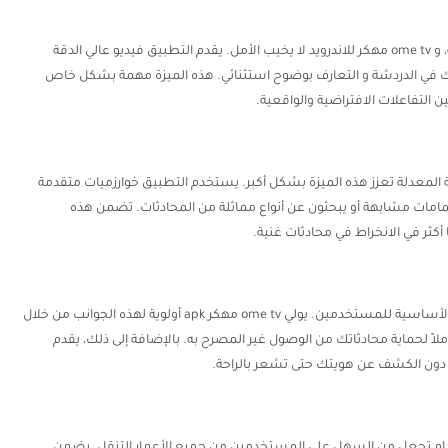
الجودة هي الأساس عندما يتعلق الأمر بالدردشة المرئية، و ome tv مهكر للاندرويد لا يخيب الأمل. يقدم التطبيق فيديو عالي الدقة
في الدردشة و التعارف بوضوح استثنائي. هذه الميزة مهمة بشكل خاص
 التفاعلات الافتراضية والواقعية.
 المعدلة تعزز هذه الميزة بشكل أكبر. يستخدم التطبيق خوارزميات متقدمة
ات مشابهة أو يبحثون عن أنواع مماثلة من المحادثات. تضمن هذه
 أكثر في الانخراط في محادثات غنية.
في العصر الرقمي، تعتبر الخصوصية والأمان من الأمور الأساسية للمستخدمين. يولي ome tv مهكر apk أولوية لهذه الجوانب من خلال
اً لحماية محادثاتك من الوصول غير المصرح به. بالإضافة إلى ذلك، يقدم
 دون الكشف عن هويتك حتى تشعر بالراحة.
ام تجعل من السهل على المستخدمين من جميع الأعمار التنقل. يضمن