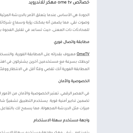
خصائص ome tv مهكر للاندرويد
وصوت نقي، مما يضمن أنه يمكنك رؤية وسماع شركائك 
للمحادثات ذات المعنى، حيث تساعد في تقليل الفجوة بين
مطابقة واتصال فوري
OmeTV
معروف بقدراته على المطابقة الفورية، والنسخة
لربطك بسرعة مع مستخدمين آخرين يشتركون في اهتمام
المطابقة الفورية أنك تقضي وقتًا أقل في الانتظار ووقتًا
الخصوصية والأمان
تضمين تدابير أمنية قوية. يستخدم التطبيق تشفيرًا شامل
ميزات مثل الدردشة المجهولة، مما يسمح لك بالتفاعل
واجهة مستخدم سهلة الاستخدام
يتميز اومي تيفي مهكر بواجهة مستخدم سهلة الاستخد