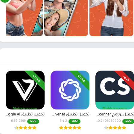
محدث
محدث
جديد
تحميل برنامج CamScanner مهكر اخر اصدار النسخة المدفوعة
تحميل تطبيق Livensa مهكر للاندرويد احدث اصدار
تحميل تطبيق Viggle AI مهكر للاندرويد احدث اصدار
6.50.9299
5.4.2
6.70.0.2408080000
MOD
MOD
MOD