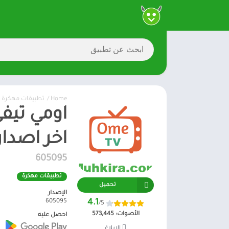
Home
/
تطبيقات مهكرة
اخر اصدار
605095
تطبيقات مهكرة
تحميل
الإصدار
605095
4.1
/5
الأصوات:
573,445
احصل عليه
الإبلاغ