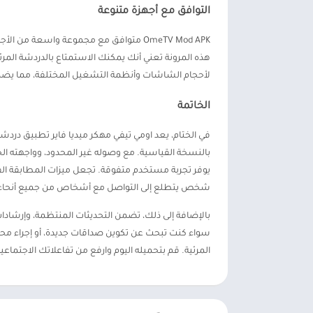
التوافق مع أجهزة متنوعة
OmeTV Mod APK متوافق مع مجموعة واسعة من 
هذه المرونة تعني أنك يمكنك الاستمتاع بالدردشة المر
لأحجام الشاشات وأنظمة التشغيل المختلفة، مما يضم
الخاتمة
في الختام، يعد اومي تيفي مهكر ميديا فاير تطبيق دردش
بالنسخة القياسية. مع وصوله غير المحدود، وواجهته الخا
يوفر تجربة مستخدم متفوقة. تجعل ميزات المطابقة الفور
شخص يتطلع إلى التواصل مع أشخاص من جميع أنحاء ا
بالإضافة إلى ذلك، تضمن التحديثات المنتظمة، وإرشادات
سواء كنت تبحث عن تكوين صداقات جديدة، أو إجراء محادث
المرئية. قم بتحميله اليوم وارفع من تفاعلاتك الاجتماعي