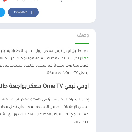
Facebook
وصف
مع تطبيق اومي تيفي مهكر، تزول الحدود الجغرافية. يتيح لك ometv مهكر الاتصال بالأشخاص من جميع أنحاء ا
مهكر
لكن باسلوب مختلف تماما، مما يمكنك من تجربة ث
قيود، مما يوفر وصولاً غير محدود لقاعدة مستخدمين ع
يجعل OmeTV ذلك ممكنًا.
اومي تيفي Ome TV مهكر بواجهة خالية من الإعلانات
إحدى الميزات الأكثر تقدي
بسبب الإعلانات، تضمن النسخة المعدلة أن تظل محادث
مما يسمح لك بالتركيز فقط على تفاعلاتك دون أي تشتي
muhkira.