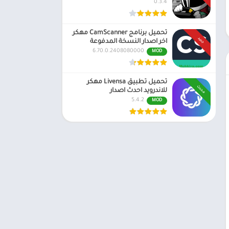
0.3.4
تحميل برنامج CamScanner مهكر
جديد
اخر اصدار النسخة المدفوعة
6.70.0.2408080000
MOD
تحميل تطبيق Livensa مهكر
محدث
للاندرويد احدث اصدار
5.4.2
MOD