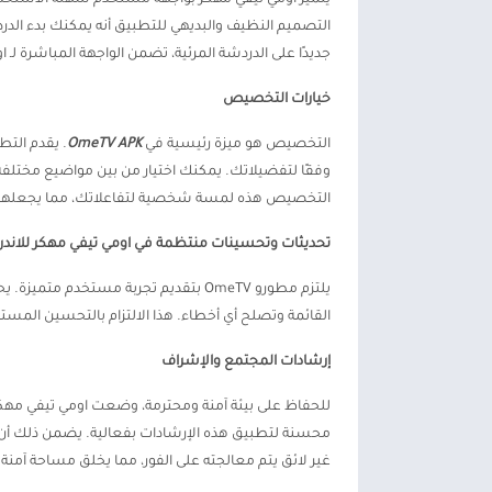
التصميم النظيف والبديهي للتطبيق أنه يمكنك بدء الدرد
جديدًا على الدردشة المرئية، تضمن الواجهة المباشرة لـ ا
خيارات التخصيص
التخصيص هو ميزة رئيسية في
OmeTV APK
. يقدم الت
وفقًا لتفضيلاتك. يمكنك اختيار من بين مواضيع مختلف
التخصيص هذه لمسة شخصية لتفاعلاتك، مما يجعلها أكثر
تحديثات وتحسينات منتظمة في اومي تيفي مهكر للاندر
يلتزم مطورو OmeTV بتقديم تجربة مستخ
القائمة وتصلح أي أخطاء. هذا الالتزام بالتحسين المست
إرشادات المجتمع والإشراف
للحفاظ على بيئة آمنة ومحترمة، وضعت اومي تيفي مهك
محسنة لتطبيق هذه الإرشادات بفعالية. يضمن ذلك أن 
غير لائق يتم معالجته على الفور، مما يخلق مساحة آمنة 