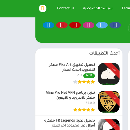
Terms
سياسة الخصوصية
Contact us
أحدث التطبيقات
تحميل تطبيق Pika Art مهكر
جديد
للاندرويد احدث اصدار
2.0
MOD
تنزيل برنامج Mina Pro Net VPN
جديد
مهكر للاندرويد و للايفون
55.0.0
تحميل لعبة FR Legends مهكرة
جديد
أموال غير محدودة اخر اصدار