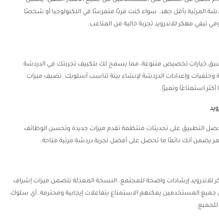
شة المرئية بأقل جهد. سواء كنت فردًا متمرسًا في التكنولوجيا أو شخصًا
ومي تيفي مهكر للاندرويد تجربة خالية من المتاعب.
طبيق خيارات تخصيص متنوعة، مما يسمح لك بتكييف تجربتك في الدردشة
ة وخلفيات وإعدادات الدردشة لإنشاء بيئة تناسب أسلوبك. تضيف ميزات
 استمتاعًا وتميزًا.
ويد
دم متميزة. يحصل التطبيق على تحديثات منتظمة تقدم ميزات جديدة وتحسن الوظائف
مر يضمن أنك دائمًا ما تحصل على أفضل تجربة دردشة مرئية متاحة.
ر للاندرويد إرشادات واضحة للمجتمع. النسخة المعدلة تتضمن ميزات إشراف
جميع المستخدمين يمكنهم الاستمتاع بتفاعلات إيجابية ومحترمة. أي سلوك
للجميع.