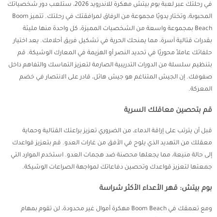
في رحلتك عبر لعبة بوم بيتش مهكرة للاندرويد 2026، ستلعب دور شخصياتك
المحبوبة، وتختار يدويًا مجموعة من الرفاق لمرافقتك في رحلتك. تتميز Boom
Beach بمجموعة واسعة من الشخصيات المميزة، كل واحدة منها مليئة
بقدرات قتالية آسرة، مما يمنحك الحرية في تشكيل فريق أحلامك. يعد اختيار
حلفائك عاملاً محوريًا في تحديد النصر أو الهزيمة في المعارك الوشيكة. قم
بتنظيم سلسلة من الدورات التدريبية الصارمة لتعزيز التماسك والتفاهم داخل
صفوفك. إن الجيش المتناغم هو جيش هائل، قادر على الانتصار في خضم
المعركة.
قم بتحصين معاقلك السرية
قبل أن يترتب على إراقة الدماء، من الضروري تعزيز براعتك القتالية وحماية
معقلك من التهديد الذي يلوح في الأفق من غارات العدو. قم بتعزيز قواعدك
إلى حالة منيعة، مما يجعلها محصنة ضد هجمات العدو. استخدم الموارد التي
جمعتها لتعزيز قواعدك وتحصين دفاعاتك لمواجهة الصراعات الوشيكة.
بوم بيتش: قهر الأعداء الأكثر شراسة
ومع تعمقك في Boom Beach مهكرة أموال غير محدودة، لن تقوم بمهام