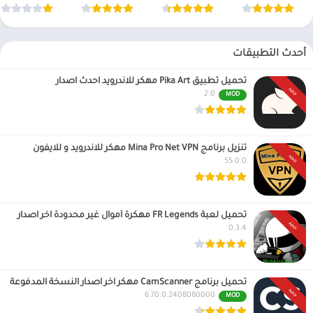
أحدث التطبيقات
تحميل تطبيق Pika Art مهكر للاندرويد احدث اصدار
جديد
2.0
MOD
تنزيل برنامج Mina Pro Net VPN مهكر للاندرويد و للايفون
جديد
55.0.0
تحميل لعبة FR Legends مهكرة أموال غير محدودة اخر اصدار
جديد
0.3.4
تحميل برنامج CamScanner مهكر اخر اصدار النسخة المدفوعة
جديد
6.70.0.2408080000
MOD