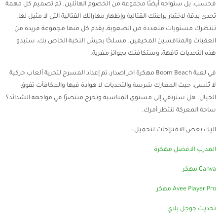
فحسب، بل ستواجه أيضًا مجموعة من الخصوم الهائلين. تم تصميم كل مهمة
تحدي بدقة لاختبار براعتك القتالية وإظهار مهاراتك القتالية التي لا مثيل لها.
تنتظرك مستويات متعددة من الصعوبة، يقدم كل منها مجموعة فريدة من
العقبات والمنافسين المخيفين. مسلحًا بجيش النخبة الخاص بك، ستبدو
هذه التحديات تافهة، وستكافئك بجوائز مغرية.
في لعبة Boom Beach مهكرة اخر اصدار، تم إعداد المسرح لتجربة ألعاب حركية
لا تُنسى، حيث المعارك شرسة والتحديات لا هوادة فيها والمكافآت تفوق
الخيال. هل سترتقي إلى مستوى المناسبة وتخرج منتصرًا في مواجهة الشدائد؟
ساحة المعركة تنتظر أمرك.
اليك بعض الاقتراحات لتحميل :
المدرب الافضل مهكرة
Canva مهكر
Avee Player Pro مهكر
تحديث جوجل بلاي