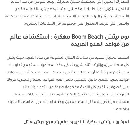
المعارك المثيرة التي ستبقيك مدمن مخدرات. بينما تغوص في هذا العالم
الغامر، ستتولى دور أبطالك المفضلين، وتسليحهم بترسانة واسعة من
الأسلحة الحديثة والبراعة القتالية الاستثنائية. استعد لمواجهات قتالية مكثفة
واحصل على فرصة الحصول على مجموعة من المكافآت الحصرية.
بوم بيتش Boom Beach مهكرة : استكشاف عالم
من قواعد العدو الفريدة
استعد لاجتياز العديد من ساحات القتال المتنوعة في هذه اللعبة، حيث يخفي
كل منها أسراره وإثارته. أثناء شروعك في هذه المغامرات، ستجمع تجارب لا
تقدر بثمن من شأنها أن تخدمك جيدًا في سعيك. بعد الاستكشاف، ستواجه
قواعد سرية للعدو، جاهزة للتدمير. تحمل هذه القواعد المفتاح لتسريع غزوك
على خصومك. تقدم كل قاعدة مجموعة جديدة من الأعداء والأعداء
المتوحشين، مما يتحدى فطنتك التكتيكية ويتطلب اتخاذ قرارات سريعة.
مهمتك هي تحرير السكان المضطهدين واكتشاف الأسرار الغامضة المخبأة
بداخلهم.
لعبة بوم بيتش مهكرة للاندرويد : قم بتجميع جيش هائل