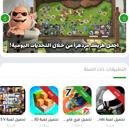
التطبيقات ذات الصلة
محدث
جديد
جديد
تحميل لعبة FR Legends مهكرة أموال غير محدودة اخر اصدار
تحميل فري فاير مهكرة 2026 جواهر وأموال اخر اصدار
تحميل لعبة Block Craft 3D مهكرة (جواهر لاتنتهي) للاندرويد
5.1.25
2.18.12
1.105.1
0.3.4