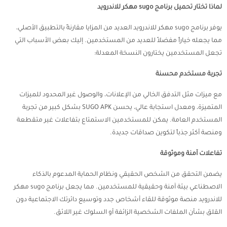
لماذا تختار تحميل برنامج sugo مهكر للاندرويد
يوفر برنامج sugo مهكر للاندرويد العديد من المزايا مقارنةً بالتطبيق الأصلي،
مما يجعله خياراً مفضلاً للعديد من المستخدمين. إليك بعض الأسباب التي
تجعل المستخدمين يختارون النسخة المعدلة:
تجربة مستخدم محسنة
مع ميزات مثل التدفق الخالي من الإعلانات، والوصول غير المحدود للميزات
المتميزة، ومعدل استجابة عالي، يحسن SUGO APK بشكل كبير من تجربة
المستخدم العامة. يمكن للمستخدمين الاستمتاع بتفاعلات غير متقطعة
ومنصة أكثر جذباً لتكوين صداقات جديدة.
تفاعلات آمنة وموثوقة
يضمن التحقق من الشخص الحقيقي ونظام الحماية المدعوم بالذكاء
الاصطناعي بيئة آمنة وحقيقية للمستخدمين. مما يجعل برنامج sugo مهكر
للاندرويد منصة موثوقة للقاء أشخاص جدد وتوسيع دائرتك الاجتماعية دون
القلق بشأن الملفات الشخصية الزائفة أو السلوك غير اللائق.