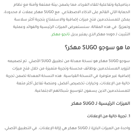
ديناميكية وتفاعلية للقاء الغرباء، مما يضمن بيئة ممتعة وآمنة مع نظام
الحماية الآلي القائم على الذكاء الاصطناعي. مع SUGO مهكر عملات لا محدودة،
يمكن للمستخدمين فتح ميزات إضافية والاستمتاع بتجربة أكثر سلاسة
وتعزيزًا. في هذه المقالة، سنستعرض الميزات الرئيسية والفوائد وعملية
التثبيت لـ sugo مهكر الذي يعتبر بديل
تانجو مهكر
.
ما هو سوجو SUGO مهكر؟
سوجو SUGO مهكر هو نسخة معدلة من تطبيق SUGO الأصلي. تم تصميمه
لتزويد المستخدمين بوظائف محسنة وتجربة متميزة من خلال فتح ميزات
إضافية غير متوفرة في النسخة القياسية. هذه النسخة المعدلة تضمن تجربة
خالية من الإعلانات، وخيارات تخصيص أفضل، ومنصة تفاعل أكثر متعة
للمستخدمين الذين يسعون لتوسيع شبكاتهم الاجتماعية.
الميزات الرئيسية لـ SUGO مهكر
1. تجربة خالية من الإعلانات
واحدة من الميزات البارزة لـ SUGO مهكر هي إزالة الإعلانات. في التطبيق الأصلي،