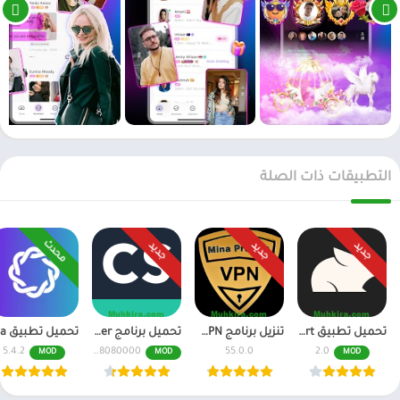
التطبيقات ذات الصلة
محدث
جديد
جديد
جديد
تحميل تطبيق Pika Art مهكر للاندرويد احدث اصدار
تنزيل برنامج Mina Pro Net VPN مهكر للاندرويد و للايفون
تحميل برنامج CamScanner مهكر اخر اصدار النسخة المدفوعة
5.4.2
6.70.0.2408080000
55.0.0
2.0
MOD
MOD
MOD