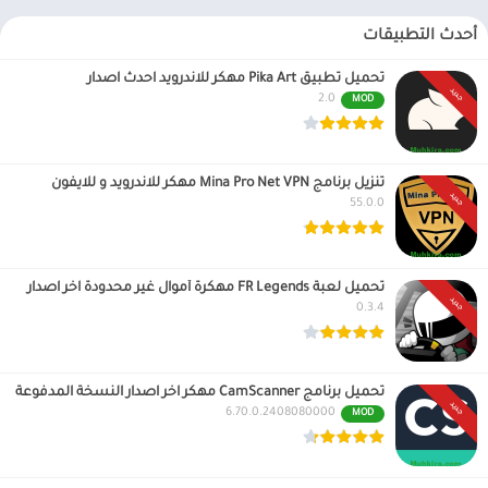
أحدث التطبيقات
تحميل تطبيق Pika Art مهكر للاندرويد احدث اصدار
جديد
2.0
MOD
تنزيل برنامج Mina Pro Net VPN مهكر للاندرويد و للايفون
جديد
55.0.0
تحميل لعبة FR Legends مهكرة أموال غير محدودة اخر اصدار
جديد
0.3.4
تحميل برنامج CamScanner مهكر اخر اصدار النسخة المدفوعة
جديد
6.70.0.2408080000
MOD