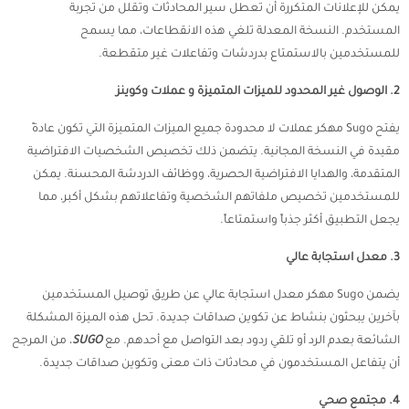
يمكن للإعلانات المتكررة أن تعطل سير المحادثات وتقلل من تجربة
المستخدم. النسخة المعدلة تلغي هذه الانقطاعات، مما يسمح
للمستخدمين بالاستمتاع بدردشات وتفاعلات غير متقطعة.
2. الوصول غير المحدود للميزات المتميزة و عملات وكوينز
يفتح Sugo مهكر عملات لا محدودة جميع الميزات المتميزة التي تكون عادةً
مقيدة في النسخة المجانية. يتضمن ذلك تخصيص الشخصيات الافتراضية
المتقدمة، والهدايا الافتراضية الحصرية، ووظائف الدردشة المحسنة. يمكن
للمستخدمين تخصيص ملفاتهم الشخصية وتفاعلاتهم بشكل أكبر، مما
يجعل التطبيق أكثر جذباً واستمتاعاً.
3. معدل استجابة عالي
يضمن Sugo مهكر معدل استجابة عالي عن طريق توصيل المستخدمين
بآخرين يبحثون بنشاط عن تكوين صداقات جديدة. تحل هذه الميزة المشكلة
الشائعة بعدم الرد أو تلقي ردود بعد التواصل مع أحدهم. مع
SUGO
، من المرجح
أن يتفاعل المستخدمون في محادثات ذات معنى وتكوين صداقات جديدة.
4. مجتمع صحي