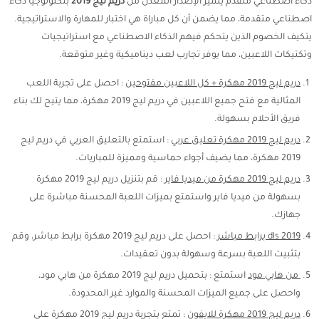
ذكاء اصطناعي متقدم يتميز الإصدار المعدل من
دريم ليج 2019
بتكنولوجيا ذكاء
اصطناعي متقدمة، مما يضمن أن كل مباراة هي اختبار للمهارة والاستراتيجية.
يتكيف الخصوم الذين يتحكم فيهم الذكاء الاصطناعي مع استراتيجيات
وتكتيكات اللاعبين، مما يوفر تجارب لعب ديناميكية وغير متوقعة.
دريم ليج 2019 مهكرة + كل اللاعبين مفتوحين
: احصل على تجربة اللعب
المثالية مع فتح جميع اللاعبين في دريم ليج 2019 مهكرة، مما يتيح لك بناء
فريق الأحلام بسهولة.
دريم ليج 2019 مهكرة تعليق عربي
: استمتع بالتعليق العربي في دريم ليج
2019 مهكرة، مما يضيف أجواء حماسية ومميزة للمباريات.
دريم ليج 2019 مهكرة من ميديا فاير
: قم بتنزيل دريم ليج 2019 مهكرة
بسهولة من ميديا فاير واستمتع بميزات اللعبة المحسنة مباشرة على
جهازك.
dls 2019 برابط مباشر
: احصل على دريم ليج 2019 مهكرة برابط مباشر، وقم
بتثبيت اللعبة بسرعة وسهولة بدون تعقيدات.
من هابي مود
استمتع : بتحميل دريم ليج 2019 مهكرة من هابي مود،
واحصل على جميع الميزات المحسنة والموارد غير المحدودة.
دريم ليج 2019 مهكرة للايفون
: تمتع بتجربة دريم ليج 2019 مهكرة على