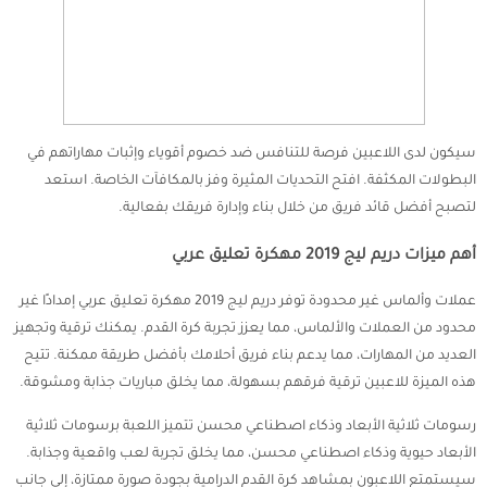
سيكون لدى اللاعبين فرصة للتنافس ضد خصوم أقوياء وإثبات مهاراتهم في
البطولات المكثفة. افتح التحديات المثيرة وفز بالمكافآت الخاصة. استعد
لتصبح أفضل قائد فريق من خلال بناء وإدارة فريقك بفعالية.
أهم ميزات دريم ليج 2019 مهكرة تعليق عربي
عملات وألماس غير محدودة توفر دريم ليج 2019 مهكرة تعليق عربي إمدادًا غير
محدود من العملات والألماس، مما يعزز تجربة كرة القدم. يمكنك ترقية وتجهيز
العديد من المهارات، مما يدعم بناء فريق أحلامك بأفضل طريقة ممكنة. تتيح
هذه الميزة للاعبين ترقية فرقهم بسهولة، مما يخلق مباريات جذابة ومشوقة.
رسومات ثلاثية الأبعاد وذكاء اصطناعي محسن تتميز اللعبة برسومات ثلاثية
الأبعاد حيوية وذكاء اصطناعي محسن، مما يخلق تجربة لعب واقعية وجذابة.
سيستمتع اللاعبون بمشاهد كرة القدم الدرامية بجودة صورة ممتازة، إلى جانب