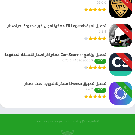
جديد
55.0.0
تحميل لعبة FR Legends مهكرة أموال غير محدودة اخر اصدار
جديد
0.3.4
تحميل برنامج CamScanner مهكر اخر اصدار النسخة المدفوعة
جديد
6.70.0.2408080000
MOD
تحميل تطبيق Livensa مهكر للاندرويد احدث اصدار
محدث
5.4.2
MOD
© 2024 - كل الحقوق محفوظة - muhkira