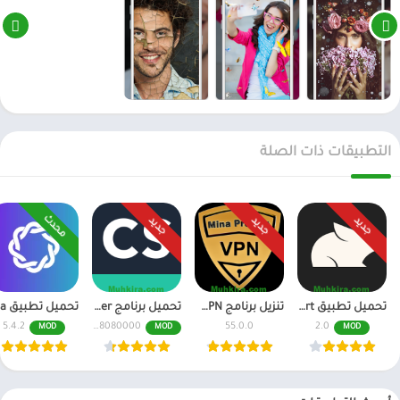
التطبيقات ذات الصلة
محدث
جديد
جديد
جديد
تحميل تطبيق Pika Art مهكر للاندرويد احدث اصدار
تنزيل برنامج Mina Pro Net VPN مهكر للاندرويد و للايفون
تحميل برنامج CamScanner مهكر اخر اصدار النسخة المدفوعة
5.4.2
6.70.0.2408080000
55.0.0
2.0
MOD
MOD
MOD