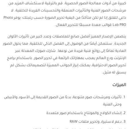
كبيرة من أدوات معالجة الصور الحصرية. قم بالترقية لاستكشاف المزيد من
مرشحات الصور الفنية والتأثيرات المنمقة والتحسينات الفريدة للخلفية. لا
داعي للقلق إذا لم تكن متأكدًا من كيفية تحرير الصورة حسب رغبتك؛ يوفر Photo
Lab PRO قوالب معدة مسبقًا للتحرير الفعال.
يتضمن الإصدار المميز أفضل صانع للملصقات وعدد كبير من تأثيرات الألوان
الجديدة. ستتمكن أيضًا من الوصول إلى الفصل الذكي للخلفية، مما يحول الصور
العادية تمامًا إلى روائع فنية فريدة من نوعها. شارك صورك المعدلة عبر
الإنترنت ودع العالم يعجب بمهاراتك الرائعة في تحرير الصور. باستخدام برامج
تحرير الصور الاحترافية، يمكنك إبراز الجوانب المميزة لتصميماتك بشكل لم
يسبق له مثيل.
الميزات
تأثيرات ومرشحات صور متنوعة، بدءًا من الصور القديمة إلى الأسود والأبيض
وحتى الفنية
إنشاء الكولاج والمونتاج باستخدام صور متعددة
دعم لاستيراد وتحرير ملفات RAW