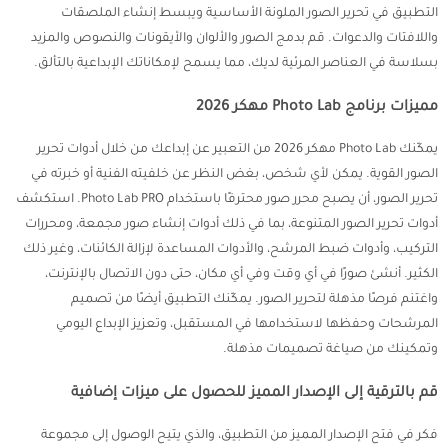
التطبيق في تحرير الصور الملونة الأساسية ويبسط إنشاء الملصقات
واللافتات والدعوات. قم بدمج الصور والألوان والأيقونات والنصوص والمزيد
بسلاسة في العناصر المرئية لديك، مما يسمح لإمكاناتك الإبداعية بالتألق.
مميزات برنامج Photo Lab مهكر 2026
يمكّنك Photo Lab مهكر 2026 من التعبير عن إبداعك من خلال أدوات تحرير
الصور القوية. يمكن لأي شخص، بغض النظر عن خلفيته الفنية أو خبرته في
تحرير الصور، أن يصبح محرر صور محترفًا باستخدام Photo Lab PRO. استكشف
أدوات تحرير الصور المتنوعة، بما في ذلك أدوات إنشاء صور مجمعة، ومحررات
التركيب، وأدوات ضبط المرشح، والأدوات المساعدة لإزالة الكائنات، وغير ذلك
الكثير. أنشئ صورًا في أي وقت وفي أي مكان، حتى دون الاتصال بالإنترنت،
واغتنم فرصًا مذهلة لتحرير الصور. يمكّنك التطبيق أيضًا من تصميم
المرشحات وحفظها لاستخدامها في المستقبل، وتعزيز الإبداع اليومي
وتمكينك من صياغة تصميمات مذهلة.
قم بالترقية إلى الإصدار المميز للحصول على ميزات إضافية
فكر في فتح الإصدار المميز من التطبيق، والذي يتيح الوصول إلى مجموعة