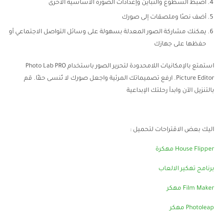
اضبط السطوع والتباين وإعدادات الصورة الأساسية الأخرى
أضف نصًا وملصقات إلى صورك
يمكنك مشاركة الصور المعدلة بسهولة على وسائل التواصل الاجتماعي أو
حفظها على جهازك
استمتع بالإمكانيات اللامحدودة لتحرير الصور باستخدام Photo Lab PRO
Picture Editor. ارفع تصميماتك المرئية واجعل صورك لا تُنسى حقًا. قم
بالتنزيل الآن وابدأ رحلتك الإبداعية
اليك بعض الاقتراحات لتحميل :
House Flipper مهكرة
برنامج تهكير الالعاب
Film Maker مهكر
Photoleap مهكر