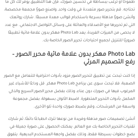
طموحًا أو ترغب ببساطة في تحسين صورك، فإن هذا التطبيق يوفر لك كل ما
تحتاجه. قم بتحرير صور متعددة في وقت واحد، واصنع صورًا مجمعة مخصصة،
وأنشئ صورًا مذهلة بسرعة باستخدام قوالب معدة مسبقًا. شارك روائعك
التي تم تحريرها مع الأصدقاء والعائلة على وسائل التواصل الاجتماعي. مع عدد
لا يحصى من الميزات الفريدة، يعد Photo Lab مهكر بدون علامة مائية تطبيقًا
ضروريًا للتنزيل لجميع احتياجات تحرير الصور الخاصة بك.
Photo Lab مهكر بدون علامة مائية محرر الصور –
رفع التصميم المرئي
إذا كنت تبحث عن تطبيق لتحرير الصور مزود بأدوات احترافية للتعامل مع الصور
الصعبة، فلا تبحث سوى عن برنامج Photo Lab مهكر. قل وداعًا للأشياء غير
المرغوب فيها في صورك دون عناء، وذلك بفضل محرر الصور السريع والذكي
المكمل بأدوات التحرير المتطورة. اضبط الألوان بسهولة، بفضل مجموعة
واسعة من المرشحات، وقم بضبط صورك واحدة تلو الأخرى.
أنشئ تصميمات صور مذهلة وفريدة من نوعها تترك انطباعًا دائمًا، ثم شارك
تقنيات التحرير الخاصة بك مع العالم. يمكنك الحصول على صورة جميلة في
بضع خطوات بسيطة فقط، وذلك بفضل واجهة المستخدم البديهية. يتفوق