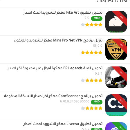
أحدث التطبيقات
تحميل تطبيق Pika Art مهكر للاندرويد احدث اصدار
جديد
2.0
MOD
تنزيل برنامج Mina Pro Net VPN مهكر للاندرويد و للايفون
جديد
55.0.0
تحميل لعبة FR Legends مهكرة أموال غير محدودة اخر اصدار
جديد
0.3.4
تحميل برنامج CamScanner مهكر اخر اصدار النسخة المدفوعة
جديد
6.70.0.2408080000
MOD
تحميل تطبيق Livensa مهكر للاندرويد احدث اصدار
محدث
5.4.2