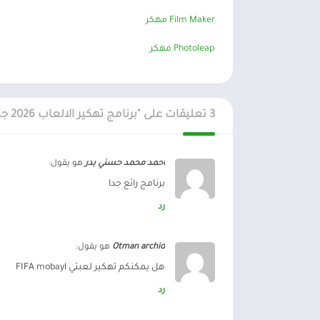
Film Maker مهكر
Photoleap مهكر
3 تعليقات على "برنامج تهكير الالعاب 2026 جميع الالعاب بدون روت"
احمد محمد حسني بدر
هو يقول:
برنامج رائع جدا
رد
Otman archid
هو يقول:
هل يمكنكم تهكير لعبتي FIFA mobayl
رد