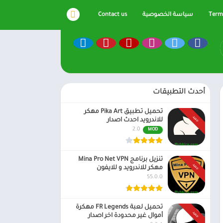
Terms
سياسة الخصوصية
Contact us
أحدث التطبيقات
تحميل تطبيق Pika Art مهكر
جديد
للاندرويد احدث اصدار
2.0
MOD
تنزيل برنامج Mina Pro Net VPN
جديد
مهكر للاندرويد و للايفون
55.0.0
تحميل لعبة FR Legends مهكرة
جديد
أموال غير محدودة اخر اصدار