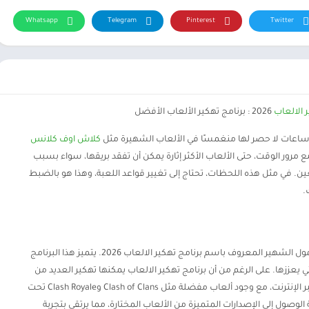
Whatsapp
Telegram
Pinterest
Twitter
 الالعاب
2026 : برنامج تهكير الألعاب الأفضل
اعات لا حصر لها منغمسًا في الألعاب الشهيرة مثل
كلاش اوف كلانس
C والمزيد. ومع ذلك، مع مرور الوقت، حتى الألعاب الأكثر إثارة يمكن أن تفقد بريقها، سواء بسبب
ين. في مثل هذه اللحظات، تحتاج إلى تغيير قواعد اللعبة، وهذا هو بالضبط
اليوم، نتعمق في عالم برنامج تهكير ألعاب الهاتف المحمول الشهير المعروف باسم برنامج تهكير الالعاب 2026. يتميز هذا البرنامج
 يعززها. على الرغم من أن برنامج تهكير الالعاب يمكنها تهكير العديد من
الألعاب، إلا أنها تتألق بشكل مشرق في عالم الألعاب عبر الإنترنت، مع وجود ألعاب مفضلة مثل Clash of Clans وClash Royale تحت
لوصول إلى الإصدارات المتميزة من الألعاب المختارة، مما يرتقي بتجربة