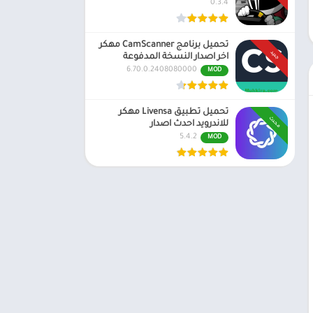
0.3.4
تحميل برنامج CamScanner مهكر
جديد
اخر اصدار النسخة المدفوعة
6.70.0.2408080000
MOD
تحميل تطبيق Livensa مهكر
محدث
للاندرويد احدث اصدار
5.4.2
MOD