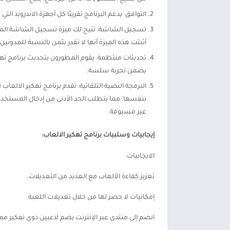
التوافق: يدعم البرنامج تقريبًا كل أجهزة الاندرويد التي تم عمل روت لها و
تسجيل الشاشة: تتيح لك ميزة تسجيل الشاشة المدم
أثبتت هذه الميزة أنها لا تقدر بثمن بالنسبة للمدونين ومستخدمي YouTube، مع خيارات مشارك
تحديثات منتظمة: يقوم المطورون بتحديث برنامج تهك
يضمن تجربة سلسة.
البرمجة النصية التلقائية: تقدم برنامج تهكير الالعا
بنفسها، مما يتطلب الحد الأدنى من إدخال المستخدم.
غير مسبوقة.
إيجابيات وسلبيات برنامج تهكير الالعاب:
الايجابيات:
تعزيز كفاءة الألعاب مع العديد من التعديلات.
إمكانيات لا حصر لها من خلال تعديلات اللعبة.
انضم إلى منتدى عبر الإنترنت يضم لاعبين ذوي تفكير مم