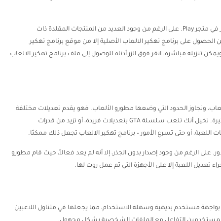
يرجى ملاحظة: الإصدار الرسمي لبرنامج Xmod غير متوفر في متجر Play. على الرغم من وجود العديد من المنتجات المقلدة ذات
 الحصول على برنامج تهكير الالعاب الأصلية إلا من موقع برنامج تهكير
ويمكن تنزيله مباشرة. انقر فوق الزر أدناه للوصول إلى ملف برنامج تهكير الالعاب
لعاب، وتجاوز الحدود التي وضعها مطورو الألعاب. فهو يقدم تعديلات مختلفة
للألعاب، مما يسمح لك بتعديل طريقة اللعب بطرق مثيرة. تخيل أنك تلعب سلسلة GTA بتعديلات فريدة، أو تزيد من قدرات
 اللعبة، أو حتى تسرع الأمور – برنامج تهكير الالعاب تجعل ذلك ممكنًا.
 على الرغم من وجود إصدار بدون الجذر، إلا أنه لم يعد فعالاً، حيث قام مطورو
 تعديل اللعبة إلا على الأجهزة التي تم عمل روت لها.
ب بواجهة مستخدم بديهية وسهلة الاستخدام، مما يجعلها في متناول اللاعبين
ى للمستخدمين التفاعل مع الملفات الشخصية بشكل مجهول.