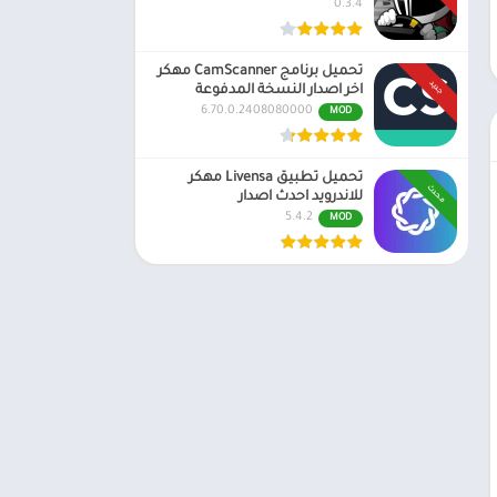
0.3.4
تحميل برنامج CamScanner مهكر
جديد
اخر اصدار النسخة المدفوعة
6.70.0.2408080000
MOD
تحميل تطبيق Livensa مهكر
محدث
للاندرويد احدث اصدار
5.4.2
MOD