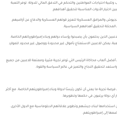
 وتلبية احتياجات المواطنين والتحكم في التدفق المالي للدولة. توفر اللعبة
ن اختيار الأدوات المناسبة لتحقيق أهدافهم.
الجيوش والمرافق العسكرية لتعزيز قوتهم العسكرية والدفاع عن أراضيهم.
 المحتلة لتحقيق أهدافهم السياسية.
تجربة فريدة ومثيرة للاعبين الذين يحلمون بأن يصبحوا رؤساء دولهم وبناء إمبراطورياتهم الخاصة.
عبة، يمكن للاعبين الاستمتاع بأموال غير محدودة ووصول غير محدود للموارد
صر الحديث 2 مهكرة واحدة من أفضل ألعاب محاكاة الرئيس التي توفر تجربة مثيرة وممتعة للاعبين من جميع
واستعد لتحقيق النجاح والتميز في عالم السياسة والقوة.
تيح للاعبين فرصة تجربة ما يعني أن تكون رئيسًا لدولة وبناء إمبراطوريتهم الخاصة. مع أكثر
ين استخدامها لبناء جيشهم وتطوير علاقاتهم الدبلوماسية مع الدول الأخرى.
مها إلى إمبراطوريتهم.