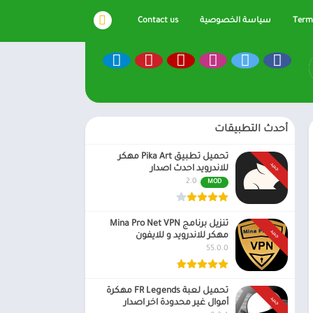
Terms
سياسة الخصوصية
Contact us
أحدث التطبيقات
تحميل تطبيق Pika Art مهكر
جديد
للاندرويد احدث اصدار
2.0
MOD
تنزيل برنامج Mina Pro Net VPN
جديد
مهكر للاندرويد و للايفون
55.0.0
تحميل لعبة FR Legends مهكرة
جديد
أموال غير محدودة اخر اصدار