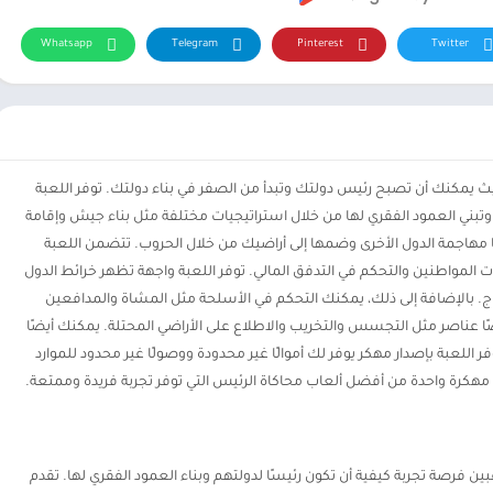
Whatsapp
Telegram
Pinterest
Twitter
 يمكنك أن تصبح رئيس دولتك وتبدأ من الصفر في بناء دولتك. توفر اللعبة
ا لإحداها وتبني العمود الفقري لها من خلال استراتيجيات مختلفة مثل بناء جيش وإقامة
اجمة الدول الأخرى وضمها إلى أراضيك من خلال الحروب. تتضمن اللعبة
المواطنين والتحكم في التدفق المالي. توفر اللعبة واجهة تظهر خرائط الدول
إنتاج. بالإضافة إلى ذلك، يمكنك التحكم في الأسلحة مثل المشاة والمدافعين
ضًا عناصر مثل التجسس والتخريب والاطلاع على الأراضي المحتلة. يمكنك أيضًا
وفر اللعبة بإصدار مهكر يوفر لك أموالًا غير محدودة ووصولًا غير محدود للموارد
تتيح للاعبين فرصة تجربة كيفية أن تكون رئيسًا لدولتهم وبناء العمود الفقري لها. تقدم