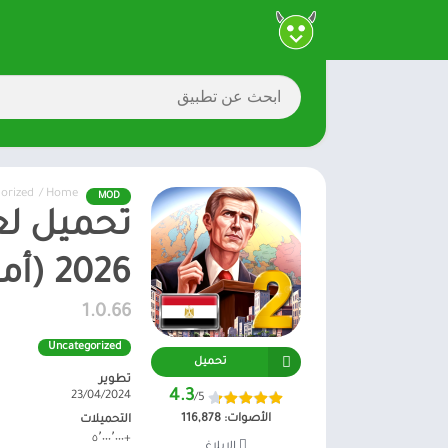
orized
/
Home
MOD
2026 (أموال غير محدودة)
1.0.66
Uncategorized
تحميل
تطوير
4.3
23/04/2024
/5
الأصوات:
116,878
التحميلات
+٥٬٠٠٠٬٠٠٠
الإبلاغ