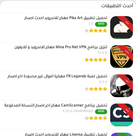
أحدث التطبيقات
تحميل تطبيق Pika Art مهكر للاندرويد احدث اصدار
جديد
2.0
MOD
تنزيل برنامج Mina Pro Net VPN مهكر للاندرويد و للايفون
جديد
55.0.0
تحميل لعبة FR Legends مهكرة أموال غير محدودة اخر اصدار
جديد
0.3.4
تحميل برنامج CamScanner مهكر اخر اصدار النسخة المدفوعة
جديد
6.70.0.2408080000
MOD
تحميل تطبيق Livensa مهكر للاندرويد احدث اصدار