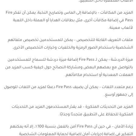
الألعاب المصغرة داخل التطبيق.
المزيد من المكافآت – بالإضافة إلى الماس وتصاريح النخبة، يمكن أن تفكر Fire
Pass في إضافة مكافآت أخرى، مثل بطاقات الهدايا أو العملة داخل اللعبة
لألعاب معينة.
ملفات التعريف القابلة للتخصيص – يمكن للمستخدمين تخصيص ملفاتهم
الشخصية باستخدام الصور الرمزية والخلفيات وخيارات التخصيص الأخرى.
ميزة الدردشة – يمكن لـ Fire Pass إضافة ميزة دردشة للسماح للمستخدمين
بالتواصل مع بعضهم البعض ومشاركة النصائح حول كيفية كسب المزيد من
العملات المعدنية أو استخدام مكافآتهم.
دعم متعدد اللغات – يمكن أن يضيف Fire Pass دعمًا لمزيد من اللغات للوصول
إلى جمهور أوسع.
المزيد من التحديثات المتكررة – قد يقدّر المستخدمون المزيد من التحديثات
المتكررة للحفاظ على التطبيق متجددًا وجذابًا.
زيادة الأمان – في حين أن Fire Pass آمن بالفعل بنسبة 100٪، إلا أنه يمكنهم
التفكير في إضافة إجراءات أمان إضافية لحماية المعلومات الشخصية