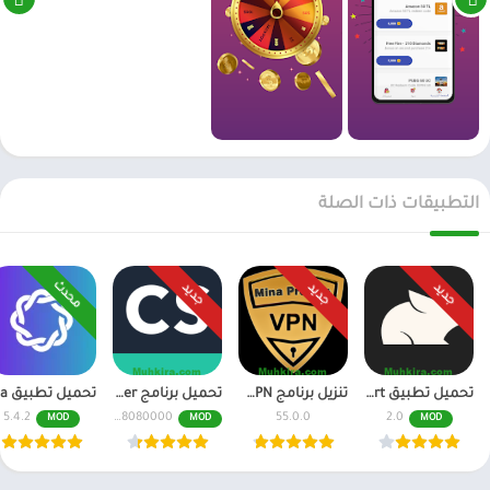
التطبيقات ذات الصلة
محدث
جديد
جديد
جديد
تحميل تطبيق Pika Art مهكر للاندرويد احدث اصدار
تنزيل برنامج Mina Pro Net VPN مهكر للاندرويد و للايفون
تحميل برنامج CamScanner مهكر اخر اصدار النسخة المدفوعة
5.4.2
6.70.0.2408080000
55.0.0
2.0
MOD
MOD
MOD