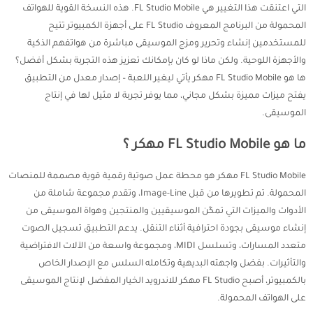
التي اعتنقت هذا التغيير هي FL Studio Mobile. هذه النسخة القوية للهواتف
المحمولة من البرنامج المعروف FL Studio على أجهزة الكمبيوتر تتيح
للمستخدمين إنشاء وتحرير ومزج الموسيقى مباشرة من هواتفهم الذكية
والأجهزة اللوحية. ولكن ماذا لو كان بإمكانك تعزيز هذه التجربة بشكل أفضل؟
ها هو FL Studio Mobile مهكر يأتي ليغير اللعبة – إصدار معدل من التطبيق
يفتح ميزات مميزة بشكل مجاني، مما يوفر تجربة لا مثيل لها في إنتاج
الموسيقى.
ما هو FL Studio Mobile مهكر ؟
FL Studio Mobile مهكر هو محطة عمل صوتية رقمية قوية مصممة للمنصات
المحمولة. تم تطويرها من قبل Image-Line، وتقدم مجموعة شاملة من
الأدوات والميزات التي تمكّن الموسيقيين والمنتجين وهواة الموسيقى من
إنشاء موسيقى بجودة احترافية أثناء التنقل. يدعم التطبيق تسجيل الصوت
متعدد المسارات، وتسلسل MIDI، ومجموعة واسعة من الآلات الافتراضية
والتأثيرات. بفضل واجهته البديهية وتكامله السلس مع الإصدار الخاص
بالكمبيوتر، أصبح FL Studio مهكر للاندرويد الخيار المفضل لإنتاج الموسيقى
على الهواتف المحمولة.