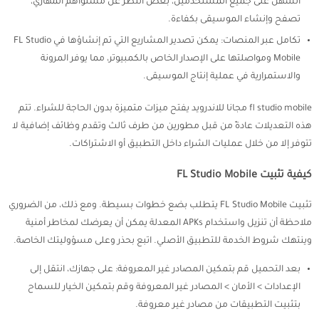
السهل على جميع المستخدمين، بغض النظر عن مستواهم المهاري،
تصفح وإنشاء الموسيقى بكفاءة.
تكامل عبر المنصات: يمكن تصدير المشاريع التي تم إنشاؤها في FL Studio
Mobile ومواصلتها على الإصدار الخاص بالكمبيوتر، مما يوفر المرونة
والاستمرارية في عملية إنتاج الموسيقى.
fl studio mobile مجانا للاندرويد يفتح ميزات متميزة بدون الحاجة للشراء. تتم
هذه التعديلات عادةً من قبل مطورين من طرف ثالث وتقدم وظائف إضافية لا
تتوفر إلا من خلال عمليات الشراء داخل التطبيق أو الاشتراكات.
كيفية تثبيت FL Studio Mobile
تثبيت FL Studio Mobile يتطلب بضع خطوات بسيطة. ومع ذلك، من الضروري
ملاحظة أن تنزيل واستخدام APKs المعدلة يمكن أن يعرضك لمخاطر أمنية
وينتهك شروط الخدمة للتطبيق الأصلي. اتبع بحذر وعلى مسؤوليتك الخاصة.
بعد التحميل قم بتمكين المصادر غير المعروفة: على جهازك، انتقل إلى
الإعدادات > الأمان > المصادر غير المعروفة وقم بتمكين الخيار للسماح
بتثبيت التطبيقات من مصادر غير معروفة.