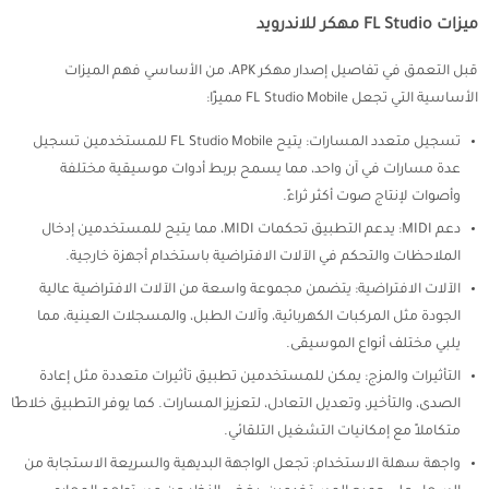
ميزات FL Studio مهكر للاندرويد
قبل التعمق في تفاصيل إصدار مهكر APK، من الأساسي فهم الميزات
الأساسية التي تجعل FL Studio Mobile مميزًا:
تسجيل متعدد المسارات: يتيح FL Studio Mobile للمستخدمين تسجيل
عدة مسارات في آن واحد، مما يسمح بربط أدوات موسيقية مختلفة
وأصوات لإنتاج صوت أكثر ثراءً.
دعم MIDI: يدعم التطبيق تحكمات MIDI، مما يتيح للمستخدمين إدخال
الملاحظات والتحكم في الآلات الافتراضية باستخدام أجهزة خارجية.
الآلات الافتراضية: يتضمن مجموعة واسعة من الآلات الافتراضية عالية
الجودة مثل المركبات الكهربائية، وآلات الطبل، والمسجلات العينية، مما
يلبي مختلف أنواع الموسيقى.
التأثيرات والمزج: يمكن للمستخدمين تطبيق تأثيرات متعددة مثل إعادة
الصدى، والتأخير، وتعديل التعادل، لتعزيز المسارات. كما يوفر التطبيق خلاطًا
متكاملاً مع إمكانيات التشغيل التلقائي.
واجهة سهلة الاستخدام: تجعل الواجهة البديهية والسريعة الاستجابة من