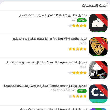
أحدث التطبيقات
تحميل تطبيق Pika Art مهكر للاندرويد احدث اصدار
جديد
2.0
MOD
تنزيل برنامج Mina Pro Net VPN مهكر للاندرويد و للايفون
جديد
55.0.0
تحميل لعبة FR Legends مهكرة أموال غير محدودة اخر اصدار
جديد
0.3.4
تحميل برنامج CamScanner مهكر اخر اصدار النسخة المدفوعة
جديد
6.70.0.2408080000
MOD
تحميل تطبيق Livensa مهكر للاندرويد احدث اصدار