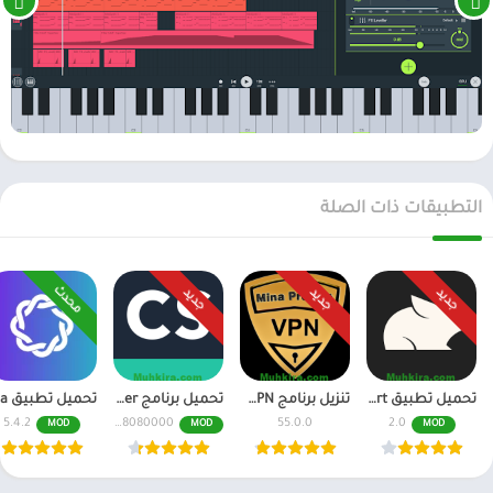
التطبيقات ذات الصلة
محدث
جديد
جديد
جديد
تحميل تطبيق Pika Art مهكر للاندرويد احدث اصدار
تنزيل برنامج Mina Pro Net VPN مهكر للاندرويد و للايفون
تحميل برنامج CamScanner مهكر اخر اصدار النسخة المدفوعة
5.4.2
6.70.0.2408080000
55.0.0
2.0
MOD
MOD
MOD