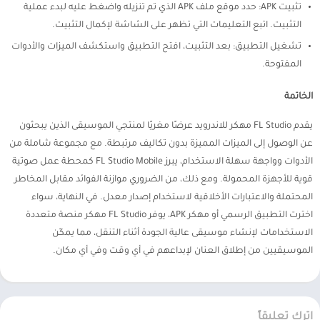
تثبيت APK: حدد موقع ملف APK الذي تم تنزيله واضغط عليه لبدء عملية
التثبيت. اتبع التعليمات التي تظهر على الشاشة لإكمال التثبيت.
تشغيل التطبيق: بعد التثبيت، افتح التطبيق واستكشف الميزات والأدوات
المفتوحة.
الخاتمة
يقدم FL Studio مهكر للاندرويد عرضًا مغريًا لمنتجي الموسيقى الذين يبحثون
عن الوصول إلى الميزات المميزة بدون تكاليف مرتبطة. مع مجموعة شاملة من
الأدوات وواجهة سهلة الاستخدام، يبرز FL Studio Mobile كمحطة عمل صوتية
قوية للأجهزة المحمولة. ومع ذلك، من الضروري موازنة الفوائد مقابل المخاطر
المحتملة والاعتبارات الأخلاقية لاستخدام إصدار معدل. في النهاية، سواء
اخترت التطبيق الرسمي أو مهكر APK، يوفر FL Studio مهكر منصة متعددة
الاستخدامات لإنشاء موسيقى عالية الجودة أثناء التنقل، مما يمكّن
الموسيقيين من إطلاق العنان لإبداعهم في أي وقت وفي أي مكان.
اترك تعليقاً