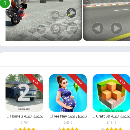
جديد
جديد
جديد
تحميل لعبة Block Craft 3D مهكرة (جواهر لاتنتهي) للاندرويد
تحميل لعبة The Sims Free Play مهكرة للاندرويد اخر اصدار
تحميل لعبة Ocean Is Home 2 مهكرة 2026 اخر إصدار
0.701
5.85.0
2.18.12