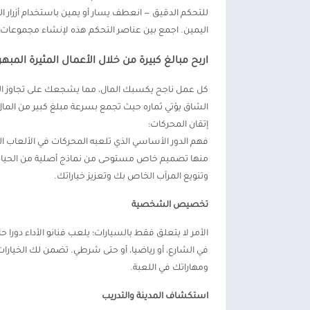
للتحكم الدقيق — انعطف يسار أو يمين باستخدام أزرار الت
اليمين. اجمع بين عناصر التحكم هذه لإنشاء مجموعات ف
اربح مبالغ كبيرة من خلال الأعمال المثيرة المبهرة 
كل عمل ناجح يكسبك المال، مما يشجعك على تجاوز الحد
الشاق يؤتي ثماره حيث تجمع بسرعة مبلغ كبير من المال
إتقان المحركات:
فهم الدور الأساسي الذي تلعبه المحركات في الألعاب ال
منها تصميم خاص مستوحى من نماذج أصلية من الحياة ا
وتنويع المرآب الخاص بك وتعزيز خياراتك.
تخصيص الشخصية
الأمر لا يتعلق فقط بالسيارات؛ يلعب فنانو الأداء دو
في الشارع، أو رياضيا، أو حتى شرطي. تضمن لك الخيا
ومهاراتك في اللعبة.
استكشاف المدينة والتدريب