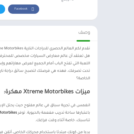
Facebook
وصف
نقدم لكم العالم الحصري للدراجات النارية Xtreme Motorbikes مهكرة
اللعبة التي تفتح الباب أمام الجميع لعرض مهاراتهم وإ
تحت تصرفك، فهذه هي فرصتك لتصبح سائق دراجة نارية
الخاصة؟
ميزات Xtreme Motorbikes مهكرة:
انغمس في تجربة سباق في عالم مفتوح حيث يحتل الإبد
باعتبارها ساحة تدريب مفعمة بالحيوية. توفر
e Motorbikes
تناسبك، خاصة أثناء وقت فراغك.
بدءا من كونك مبتدئا باستخدام محركك الخاص، أتقن فن أد