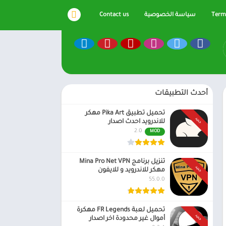
Terms
سياسة الخصوصية
Contact us
أحدث التطبيقات
تحميل تطبيق Pika Art مهكر
جديد
للاندرويد احدث اصدار
2.0
MOD
تنزيل برنامج Mina Pro Net VPN
جديد
مهكر للاندرويد و للايفون
55.0.0
تحميل لعبة FR Legends مهكرة
جديد
أموال غير محدودة اخر اصدار