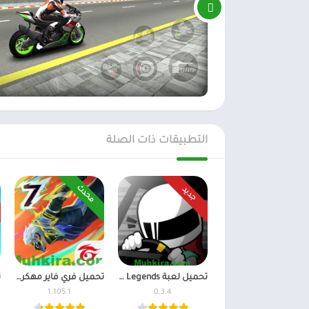
التطبيقات ذات الصلة
محدث
جديد
تحميل لعبة FR Legends مهكرة أموال غير محدودة اخر اصدار
تحميل فري فاير مهكرة 2026 جواهر وأموال اخر اصدار
1.105.1
0.3.4