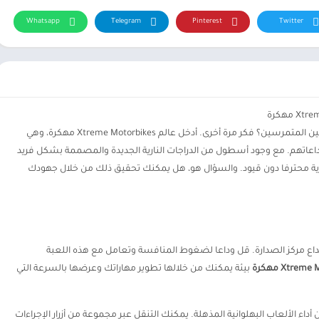
Whatsapp
Telegram
Pinterest
Twitter
هل تعتقد أن عالم معارض السيارات مخصص للمحترفين المتمرسين؟ فكر مرة أخرى. أدخل عالم Xtreme Motorbikes مهكرة، وهي
بداعاتهم. مع وجود أسطول من الدراجات النارية الجديدة والمصممة بشكل فريد
 محترفا دون قيود. والسؤال هو، هل يمكنك تحقيق ذلك من خلال جهودك
اع مركز الصدارة. قل وداعا لضغوط المنافسة وتعامل مع هذه اللعبة
Xtrem مهكرة
بيئة يمكنك من خلالها تطوير مهاراتك وعرضها بالسرعة التي
اء الألعاب البهلوانية المذهلة. يمكنك التنقل عبر مجموعة من أزرار الإجراءات