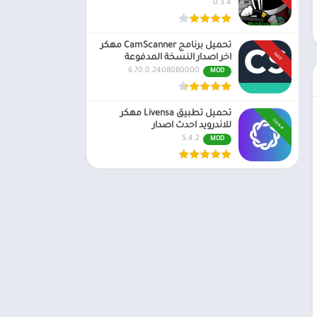
0.3.4
تحميل برنامج CamScanner مهكر
جديد
اخر اصدار النسخة المدفوعة
6.70.0.2408080000
MOD
تحميل تطبيق Livensa مهكر
محدث
للاندرويد احدث اصدار
5.4.2
MOD