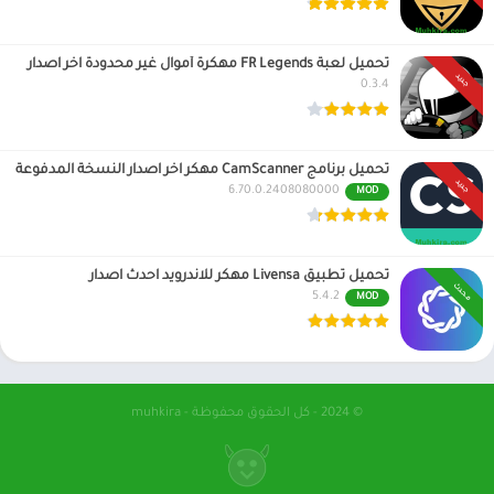
تحميل لعبة FR Legends مهكرة أموال غير محدودة اخر اصدار
جديد
0.3.4
تحميل برنامج CamScanner مهكر اخر اصدار النسخة المدفوعة
جديد
6.70.0.2408080000
MOD
تحميل تطبيق Livensa مهكر للاندرويد احدث اصدار
محدث
5.4.2
MOD
© 2024 - كل الحقوق محفوظة - muhkira