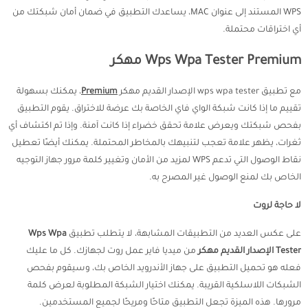
WPS المستند إلى عنوان MAC، يساعدك التطبيق في ضمان أمان شبكتك من
أي اختراقات محتملة.
Wps Wpa Tester Premium مهكر
مع تطبيق wps wpa tester الإصدار القديم مهكر
Premium
، يمكنك بسهولة
تقييم ما إذا كانت شبكة الواي فاي الخاصة بك عرضة للاختراق. يقوم التطبيق
بفحص شبكتك ويعرض علامة تحقق خضراء إذا كانت آمنة. وإذا تم اكتشاف أي
ثغرات، يظهر علامة تعجب لتنبيهك بالمخاطر المحتملة. يمكنك أيضًا تعطيل
نقاط الوصول التي تدعم WPS لمزيد من الأمان وتغيير كلمة مرور جهاز التوجيه
الخاص بك لمنع الوصول غير المصرح به.
لا حاجة لروت
على عكس العديد من التطبيقات المشابهة، لا يتطلب تطبيق
Wps Wpa
Tester الإصدار القديم مهكر
من ميديا فاير عمل روت لجهازك. كل ما عليك
فعله هو تحميل التطبيق على جهاز الأندرويد الخاص بك، وسيقوم بفحص
الشبكات اللاسلكية القريبة. يمكنك اختيار الشبكة المطلوبة لعرض كلمة
مرورها. هذه الميزة تجعل التطبيق متاحًا ومريحًا لجميع المستخدمين.