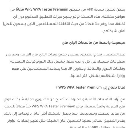
يمكن تحميل نسخة APK من تطبيق
WPS WPA Tester Premium مجانًا
من
مواقع مختلفة. هذه النسخة توفر جميع ميزات التطبيق المدفوع دون أي
تكلفة، مما يوفر حلاً فعالاً من حيث التكلفة للمستخدمين الذين يسعون لتعزيز
أمان شبكتهم.
مجموعة واسعة من ماسحات الواي فاي
عند التشغيل، يقوم التطبيق بفحص جميع قنوات الواي فاي القريبة، ويعرض
معلومات مفصلة عن كل واحدة منها. يشمل ذلك البروتوكولات المتقدمة،
وكلمات المرور، والمنافذ، وعناوين IP، مما يساعد المستخدمين على فهم
وإدارة شبكاتهم بشكل أكثر فعالية.
لماذا تحتاج إلى WPS WPA Tester Premium ؟
مع تزايد التهديدات الأمنية والاختراقات، أصبح من الضروري حماية شبكات الواي
فاي المنزلية والمؤسسية. يوفر WPS WPA Tester
Premium
حلاً فعالاً للتحقق
من نقاط الضعف وتصحيحها، مما يجعل شبكتك أكثر أمانًا. بالإضافة إلى ذلك،
يقدم التطبيق نصائح عملية لتحسين أمان الشبكة مثل تغيير إعدادات الراوتر