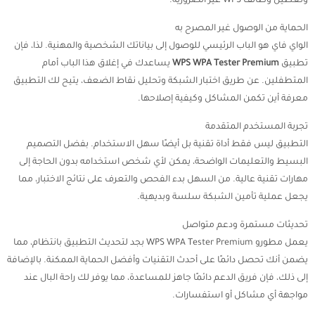
وتعطيل وظائف WPS غير الضرورية.
الحماية من الوصول غير المصرح به
الواي فاي هو الباب الرئيسي للوصول إلى بياناتك الشخصية والمهنية. لذا، فإن
تطبيق
WPS WPA Tester Premium
يساعدك في إغلاق هذا الباب أمام
المتطفلين. عن طريق اختبار الشبكة وتحليل نقاط الضعف، يتيح لك التطبيق
معرفة أين تكمن المشاكل وكيفية إصلاحها.
تجربة المستخدم المتقدمة
التطبيق ليس فقط أداة تقنية بل أيضًا سهل الاستخدام. بفضل التصميم
البسيط والتعليمات الواضحة، يمكن لأي شخص استخدامه بدون الحاجة إلى
مهارات تقنية عالية. من السهل بدء الفحص والتعرف على نتائج الاختبار، مما
يجعل عملية تأمين الشبكة سلسة وبديهية.
تحديثات مستمرة ودعم متواصل
يعمل مطورو WPS WPA Tester Premium بجد لتحديث التطبيق بانتظام، مما
يضمن أنك تحصل دائمًا على أحدث التقنيات وأفضل الحماية الممكنة. بالإضافة
إلى ذلك، فإن فريق الدعم دائمًا جاهز للمساعدة، مما يوفر لك راحة البال عند
مواجهة أي مشاكل أو استفسارات.