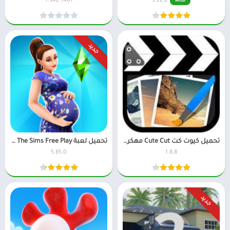
1.942.1407
3.22.2
MOD
جديد
تحميل كيوت كت Cute Cut مهكر 2026 من ميديا فاير
تحميل لعبة The Sims Free Play مهكرة للاندرويد اخر اصدار
5.85.0
1.8.8
جديد