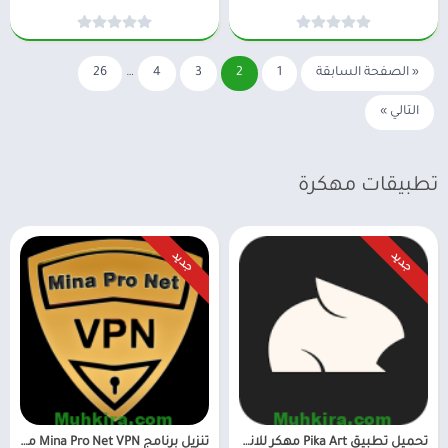
« الصفحة السابقة
1
2
3
4
…
26
التالي »
تطبيقات مهكرة
جديد
جديد
تحميل تطبيق Pika Art مهكر للاندرويد احدث اصدار
تنزيل برنامج Mina Pro Net VPN مهكر للاندرويد و للايفون