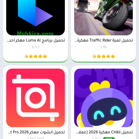
تحميل لعبة Traffic Rider مهكرة 2026 للاندرويد
تحميل برنامج Luma AI مهكر احدث اصدار للاندرويد
0.5.7
1.95
تحميل Chikii مهكرة 2026 (عملات لا نهائية) اخر اصدار
تحميل انشوت مهكر 2026 InShot Pro بدون علامة مائية