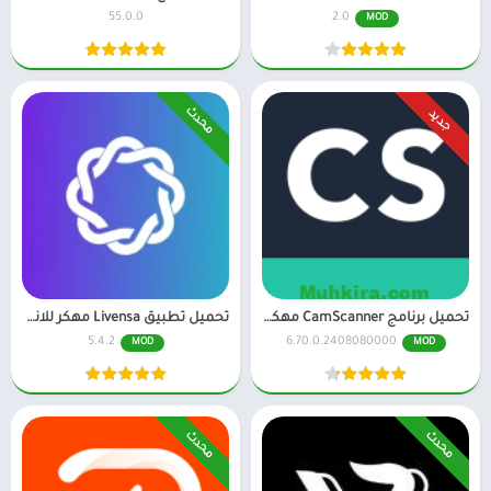
55.0.0
2.0
MOD
محدث
جديد
تحميل برنامج CamScanner مهكر اخر اصدار النسخة المدفوعة
تحميل تطبيق Livensa مهكر للاندرويد احدث اصدار
5.4.2
6.70.0.2408080000
MOD
MOD
محدث
محدث