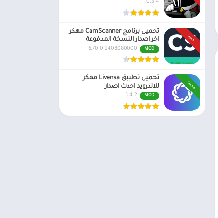
0.3.4
تحميل برنامج CamScanner مهكر
جديد
اخر اصدار النسخة المدفوعة
6.70.0.2408080000
MOD
تحميل تطبيق Livensa مهكر
محدث
للاندرويد احدث اصدار
5.4.2
MOD