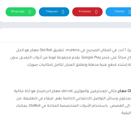
Whatsapp
Telegram
Pinterest
Twitter
هل تبحث عن طريقة لإعطاء صورك لمسة جديدة ومميزة ؟ انت في المكان الصحيح في muhkira، تطبيق Old Roll مهكر هو الحل
المثالي. هذا التطبيق الفوتوغرافي من الدرجة الأولى، المتاح مجانًا على متجر Google Play، يقدم مجموعة قوية من أدوات التعديل بدون
لة إنشاء قطع فنية مذهلة وإطلاق العنان لكامل إمكانيات صورك.
هكر
مثالي للمحترفين والمؤثرين old roll مهكر اخر اصدار هو أداة مثالية
محتوى وسائل التواصل الاجتماعي الخاصة بهم. للبقاء في الطليعة، من
الضروري مشاركة محتوى متنوع وجذاب، من الفيديوهات إلى القصص. باستخدام الأدوات المتخصصة المتاحة في OldRoll، يمكنك
بقية.