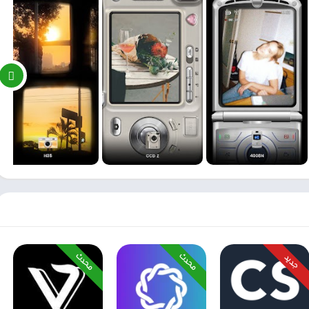
محدث
محدث
جديد