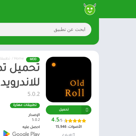
Home
/
تطبيقا
MOD
للاندرويد
5.0.2
تطبيقات مهكرة
تحميل
الإصدار
4.5
5.0.2
/5
الأصوات:
15,946
احصل عليه
الإبلاغ