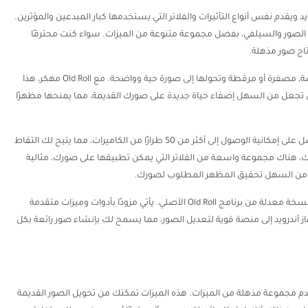
ويقدم نفس أنواع التأثيرات والفلاتر التي يستخدمها كبار المبدعين والمؤثرين.
ل الصور والسيلفي، بفضل مجموعة متنوعة من الميزات. سواء كنت محترفًا
نتاج صور مذهلة.
إحياء صورك القديمة تخيل أن تأخذ صورة قديمة، مشوشة، مصفرة أو مرقطة وتحولها إلى صورة حية وواضحة. مع Old Roll مهكر، هذا
بيق تجعل من السهل إضفاء حياة جديدة على صورك القديمة، مما يمنحها مظهرًا
خيارات كاميرا وفلاتر واسعة باستخدام التطبيق، ستحصل على إمكانية الوصول إلى أكثر من 50 طرازًا من الكاميرات، مما يتيح لك التقاط
ذلك، هناك مجموعة واسعة من الفلاتر التي يمكن تطبيقها على صورك، مثالية
 من السهل تحقيق المظهر المطلوب لصورك.
استمتع بميزات محسنة مع old roll مهكر للاندرويد هو نسخة معدلة من برنامج Old Roll الأصلي. يأتي مزودًا بأدوات وميزات متقدمة
أندرويد إلى منصة قوية لتعديل الصور، مما يسمح لك بإنشاء صور رائعة بكل
صور يقدم مجموعة مذهلة من الميزات. هذه الميزات تمكنك من تحويل الصور القديمة