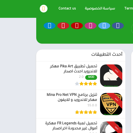
Terms
سياسة الخصوصية
Contact us
أحدث التطبيقات
تحميل تطبيق Pika Art مهكر
جديد
للاندرويد احدث اصدار
2.0
MOD
تنزيل برنامج Mina Pro Net VPN
جديد
مهكر للاندرويد و للايفون
55.0.0
تحميل لعبة FR Legends مهكرة
جديد
أموال غير محدودة اخر اصدار