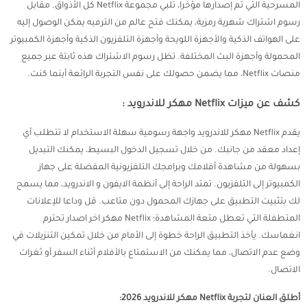
المسرحية التي تم إصدارها مؤخرا، تلبي مجموعة Netflix كل الأذواق. مقابل
رسوم اشتراك شهرية رمزية، يمكنك فتح عالم من الترفيه يمكن الوصول إليه
على الهواتف الذكية والأجهزة اللويحة وأجهزة التلفزيون الذكية وأجهزة الكمبيوتر
المحمولة وأجهزة البث المختلفة. تظل رسوم الاشتراك هذه ثابتة عبر جميع
منصات Netflix، مما يضمن حصولك على نفس التجربة الرائعة أينما كنت.
كشف عن ميزات Netflix مهكر للاندرويد :
يقدم Netflix مهكر للاندرويد واجهة رسومية سهلة الاستخدام لا تتطلب أي
إعداد معقد من جانبك. من خلال تسجيل الدخول البسيط، يمكنك التبديل
بسهولة من مشاهدة أفلامك وبرامجك التلفزيونية المفضلة على جهاز
الكمبيوتر إلى التلفزيون. تمتد الراحة إلى أنظمة الايفون و الاندرويد، مما يسمح
لك بتثبيت التطبيق على جهازك المحمول دون متاعب. قل وداعا للإعلانات
المتطفلة التي تعطل متعة المشاهدة؛ Netflix مهكر اخر اصدار تحترم
انغماسك. يأخذ التطبيق الراحة خطوة إلى الأمام من خلال تمكين التنزيلات في
وضع عدم الاتصال، مما يمكنك من الاستمتاع بالأفلام أثناء السفر أو ثغرات
الاتصال.
أطلق العنان لتجربة Netflix مهكر للاندرويد 2026: