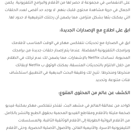
على الانغماس في مجموعة لا حصر لها من الأفلام والبرامج التلفزيونية. يكمن
الجمال في حرية مشاهدة محتوى قلبك بنهم. لا يوجد حد أقصى لعدد الحلقات
التي يمكنك بثها بشكل متزامن، مما يضمن أن رحلتك الترفيهية لا حدود لها.
ابق على اطلاع مع الإصدارات الجديدة:
ابق في الصدارة مع تحديثات نتفلكس مهكر في الوقت المناسب لأفلامك
وبرامجك التلفزيونية المفضلة. عندما يتم إصدار حلقات جديدة من برامجك
المحبوبة، تساندك Netflix بالإشعارات، مما يضمن لك عدم تركك في الظلام.
من خلال الالتزام بالتحديثات المتسقة، يمكنك الوثوق ب Netflix لإبقائك
منخرطا ومنخرطا. تتيح لك وظيفة البحث البديهية في التطبيق استكشاف
فئات متنوعة، وتحديد
الكشف عن عالم من المحتوى المتنوع:
كواحد من عمالقة العالم في مشهد البث، تفتخر نتفلكس مهكر بمكتبة فيديو
ضخمة مليئة بالأفلام ومقاطع الفيديو المحمية بحقوق الطبع والنشر بالكامل.
من الأفلام الروائية الطويلة إلى الأفلام الوثائقية الثاقبة، والمسلسلات
التليفزيونية الآسرة، والأنيمية الفاتن، والأصول الأصلية الحصرية، وحتى الأفلام