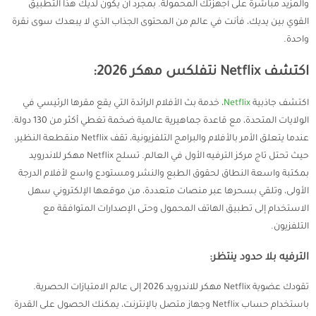
والمزيد مباشرة على أجهزتك المحمولة. بمجرد أن يكون لديك هذا التطبيق
القوي بين يديك، فأنت في عالم من المحتوى الجذاب الذي لا يبعدك سوى نقرة
واحدة.
اكتشف Netflix نتفلكس مهكر 2026:
اكتشف جاذبية
Netflix
، خدمة بث الأفلام الرائدة التي يقع مقرها الرئيسي في
الولايات المتحدة، مع قاعدة جماهيرية عالمية ضخمة تغطي أكثر من 130 دولة.
عندما يتعلق الأمر بالأفلام والبرامج التلفزيونية، تقف Netflix منقطعة النظير،
حيث تحتل تاج مركز الترفيه الأول في العالم. تسلح Netflix مهكر للاندرويد
بمكتبة واسعة النطاق لحقوق الطبع والنشر ومستودع واسع لأفلام الدرجة
الأولى، وتلقي بسحرها عبر منصات متعددة، من موقعها الإلكتروني سهل
الاستخدام إلى تطبيق الهاتف المحمول وحتى الإصدارات المتوافقة مع
التلفزيون.
الترفيه بلا حدود ينتظر:
تقودك عضوية Netflix مهكر للاندرويد 2026 إلى عالم الامتيازات الحصرية.
باستخدام حساب Netflix وجهاز متصل بالإنترنت، يمكنك الحصول على القدرة