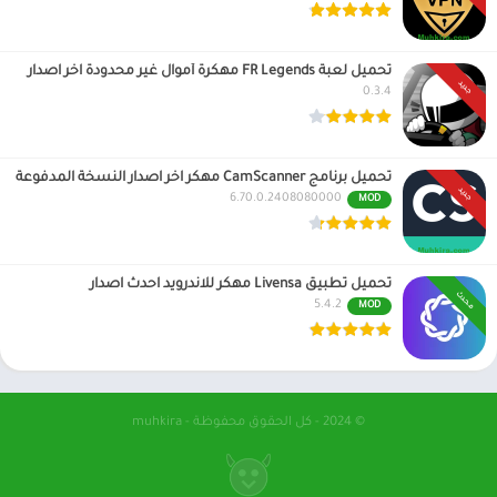
تحميل لعبة FR Legends مهكرة أموال غير محدودة اخر اصدار
جديد
0.3.4
تحميل برنامج CamScanner مهكر اخر اصدار النسخة المدفوعة
جديد
6.70.0.2408080000
MOD
تحميل تطبيق Livensa مهكر للاندرويد احدث اصدار
محدث
5.4.2
MOD
© 2024 - كل الحقوق محفوظة - muhkira