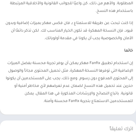
المطلوبة. والأهم من ذلك، كن واعيًا للجوانب القانونية والأخلاقية المرتبطة
باستخدام هذه النسخ.
إذا كنت تبحث عن طريقة للاستمتاع بـ فان فكس مهكر بميزات إضافية وبدون
قيود، فإن النسخة المهكرة قد تكون الخيار المناسب لك. لكن تذكر دائمًا أن
الأمان والخصوصية يجب أن يكونا في مقدمة أولوياتك.
خاتما
إن استخدام تطبيق Fanfix مهكر يمكن أن يوفر تجربة محسنة بفضل الميزات
الإضافية التي توفرها النسخة المهكرة، مثل تحميل المحتوى مجاناً والوصول
إلى المحتوى المدفوع دون رسوم. ومع ذلك، يجب على المستخدمين أن يكونوا
حذرين عند تحميل هذه النسخ لضمان عدم تعرضهم لأي مخاطر أمنية أو
قانونية. باتباع النصائح والإرشادات المذكورة في هذا المقال، يمكن
للمستخدمين الاستمتاع بتجربة Fanfix محسنة وآمنة.
اترك تعليقاً