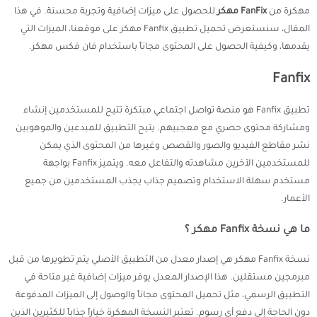
مهكرة من
FanFix مهكر
للحصول على ميزات إضافية وتجربة محسنة. في هذا
المقال، سنستعرض تحميل تطبيق Fanfix مهكر على موقعنا، الميزات التي
يقدمها، وكيفية الحصول على المحتوى مجاناً باستخدام فان فكس مهكر.
Fanfix
تطبيق Fanfix هو منصة تواصل اجتماعي مبتكرة تتيح للمستخدمين إنشاء
ومشاركة محتوى حصري مع معجبيهم. يتيح التطبيق للمبدعين والموهوبين
نشر مقاطع الفيديو والصور والقصص وغيرها من المحتوى الذي يمكن
للمستخدمين الآخرين مشاهدته والتفاعل معه. ويتميز Fanfix بواجهة
مستخدم سهلة الاستخدام وتصميم جذاب يجذب المستخدمين من جميع
الأعمار.
ما هي نسخة Fanfix مهكر ؟
نسخة Fanfix مهكر هي إصدار معدل من التطبيق الأصلي يتم تطويرها من قبل
مبرمجين مستقلين. هذا الإصدار المعدل يوفر ميزات إضافية غير متاحة في
التطبيق الرسمي، مثل تحميل المحتوى مجاناً والوصول إلى الميزات المدفوعة
دون الحاجة إلى دفع أي رسوم. تعتبر النسخة المهكرة خياراً جذاباً للكثيرين الذين