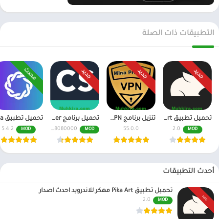
التطبيقات ذات الصلة
محدث
جديد
جديد
جديد
تحميل تطبيق Pika Art مهكر للاندرويد احدث اصدار
تنزيل برنامج Mina Pro Net VPN مهكر للاندرويد و للايفون
تحميل برنامج CamScanner مهكر اخر اصدار النسخة المدفوعة
5.4.2
6.70.0.2408080000
55.0.0
2.0
MOD
MOD
MOD
أحدث التطبيقات
تحميل تطبيق Pika Art مهكر للاندرويد احدث اصدار
جديد
2.0
MOD