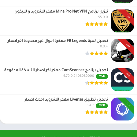
تنزيل برنامج Mina Pro Net VPN مهكر للاندرويد و للايفون
جديد
55.0.0
تحميل لعبة FR Legends مهكرة أموال غير محدودة اخر اصدار
جديد
0.3.4
تحميل برنامج CamScanner مهكر اخر اصدار النسخة المدفوعة
جديد
6.70.0.2408080000
MOD
تحميل تطبيق Livensa مهكر للاندرويد احدث اصدار
محدث
5.4.2
MOD