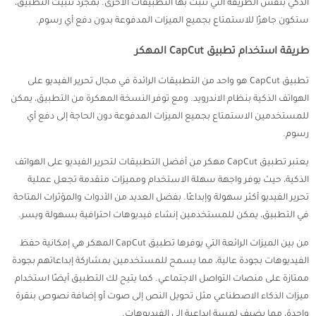
الذكي بنفس الطريقة التي تثبت بها التطبيقات الأخرى. بمجرد تثبيت التطبيق،
ستكون جاهزًا للاستمتاع بجميع الميزات المدفوعة بدون دفع أي رسوم.
طريقة استخدام تطبيق CapCut المهكر
تطبيق CapCut هو واحد من التطبيقات الرائدة في مجال تحرير الفيديو على
الهواتف الذكية بنظام الاندرويد. ومع توفر النسخة المهكرة من التطبيق، يمكن
للمستخدمين الاستمتاع بجميع الميزات المدفوعة دون الحاجة إلى دفع أي
رسوم.
يعتبر تطبيق CapCut مهكر من أفضل التطبيقات لتحرير الفيديو على الهواتف
الذكية، حيث يوفر واجهة سهلة الاستخدام ومميزات متقدمة تجعل عملية
تحرير الفيديو أكثر سهولة وإبداعًا. بفضل العديد من الأدوات والمؤثرات المتاحة
في التطبيق، يمكن للمستخدمين إنشاء فيديوهات احترافية بسهولة ويسر.
من بين الميزات الرائعة التي يوفرها تطبيق CapCut المهكر هي إمكانية حفظ
الفيديوهات بجودة عالية، مما يسمح للمستخدمين بمشاركة إبداعاتهم بجودة
ممتازة على منصات التواصل الاجتماعي. كما يتيح لك التطبيق أيضًا استخدام
ميزات الذكاء الاصطناعي مثل تحويل النص إلى صوت أو إضافة نصوص بنقرة
واحدة، مما يضيف لمسة إبداعية إلى الفيديوهات.