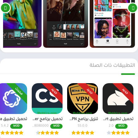
التطبيقات ذات الصلة
محدث
جديد
جديد
جديد
تحميل تطبيق Pika Art مهكر للاندرويد احدث اصدار
تنزيل برنامج Mina Pro Net VPN مهكر للاندرويد و للايفون
تحميل برنامج CamScanner مهكر اخر اصدار النسخة المدفوعة
5.4.2
6.70.0.2408080000
55.0.0
2.0
MOD
MOD
MOD