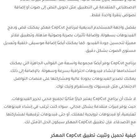
عالية وحفظها بدون علامة مائية. يمكنك أيضًا استخدام ميزات الذكاء
الاصطناعي المتقدمة في التطبيق، مثل تحويل النص إلى صوت أو إضافة
نصوص بنقرة واحدة فقط.
بفضل واجهة المستخدم البديهية لبرنامج CapCut مهكر، يمكنك قص ودمج
الفيديوهات بسهولة، وإضافة تأثيرات بصرية وصوتية مذهلة، وتطبيق فلاتر
مميزة لتحسين جودة الفيديو. كما يمكنك أيضًا إضافة موسيقى خلفية وتعديل
مستوى الصوت بشكل دقيق.
برنامج CapCut يوفر أيضًا مجموعة واسعة من القوالب الجاهزة التي يمكنك
استخدامها لإنشاء فيديوهات احترافية بسرعة وسهولة. بالإضافة إلى ذلك،
يمكنك تصدير الفيديوهات بجودة عالية ومشاركتها على منصات التواصل
الاجتماعي مثل فيسبوك وإنستغرام وتيك توك.
لا شك أن برنامج CapCut يعتبر خيارًا مثاليًا لجميع محبي تحرير الفيديوهات،
حيث يوفر ميزات متقدمة بشكل مجاني. سواء كنت ترغب في إنشاء فيديوهات
تعليمية، أو فيديوهات ترويجية لعملك، أو حتى فيديوهات ترفيهية لمشاركتها
مع الأصدقاء، فإن تطبيق CapCut المهكر سيكون الحل الأمثل لك.
كيفية تحميل وتثبيت تطبيق CapCut المهكر