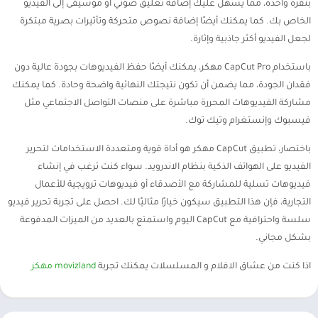
بنقرة واحدة، مما يسهل عليك إضافة تعليق صوتي أو موسيقى إلى الفيديو
الخاص بك. كما يمكنك أيضًا إضافة نصوص متحركة وتأثيرات بصرية مبتكرة
لجعل الفيديو أكثر جاذبية وإثارة.
باستخدام CapCut Pro مهكر، يمكنك أيضًا حفظ الفيديوهات بجودة عالية دون
فقدان الجودة، مما يضمن أن تكون نتيجتك النهائية واضحة وحادة. كما يمكنك
مشاركة الفيديوهات المحررة مباشرة على منصات التواصل الاجتماعي مثل
فيسبوك وإنستغرام وتيك توك.
باختصار، تطبيق CapCut مهكر هو أداة قوية ومتعددة الاستخدامات لتحرير
الفيديو على الهواتف الذكية بنظام الاندرويد. سواء كنت ترغب في إنشاء
فيديوهات تسلية للمشاركة مع الأصدقاء أو فيديوهات ترويجية للأعمال
التجارية، فإن هذا التطبيق سيكون خيارًا مثاليًا لك. احصل على تجربة تحرير فيديو
سلسة واحترافية مع CapCut اليوم واستمتع بالعديد من الميزات المدفوعة
بشكل مجاني.
اذا كنت من عشاق الافلام و المسلسلات يمكنك تجربة
movizland مهكر