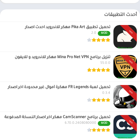
أحدث التطبيقات
تحميل تطبيق Pika Art مهكر للاندرويد احدث اصدار
جديد
2.0
MOD
تنزيل برنامج Mina Pro Net VPN مهكر للاندرويد و للايفون
جديد
55.0.0
تحميل لعبة FR Legends مهكرة أموال غير محدودة اخر اصدار
جديد
0.3.4
تحميل برنامج CamScanner مهكر اخر اصدار النسخة المدفوعة
جديد
6.70.0.2408080000
MOD