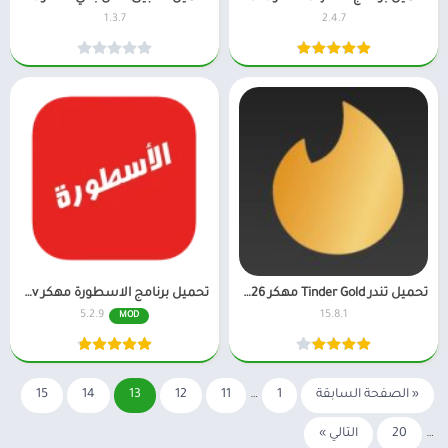
1.3.7
2.4.7
تحميل تندر Tinder Gold مهكر 2026 للاندرويد
تحميل برنامج الاسطورة مهكر Ostora Tv بدون اعلانات
5.2.9
15.8.1
MOD
« الصفحة السابقة
1
…
11
12
13
14
15
…
20
التالي »