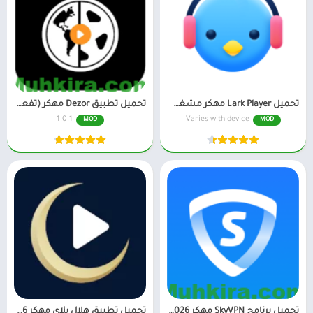
تحميل Lark Player مهكر مشغل موسيقي بدون إعلانات
تحميل تطبيق Dezor مهكر (تفعيل مدى الحياة) للاندرويد
1.0.1
Varies with device
MOD
MOD
تحميل برنامج SkyVPN مهكر 2026 للاندرويد
تحميل تطبيق هلال بلاي مهكر 2026 HilalPlay من ميديا فاير