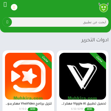
ادوات التحرير
محدث
محدث
تحميل تطبيق Viggle AI مهكر للاندرويد احدث اصدار
تنزيل برنامج VivaVideo مهكر بدون علامة مائية أخر إصدار
9.19.0
6.50.9299
MOD
MOD